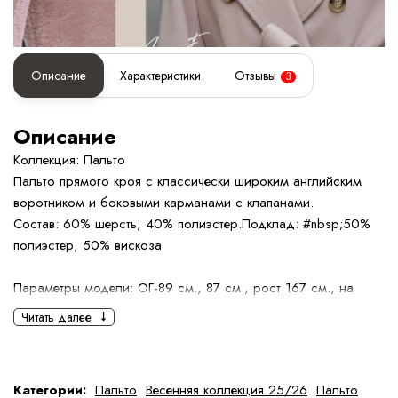
Описание
Характеристики
Отзывы
3
Описание
Коллекция: Пальто
Пальто прямого кроя с классически широким английским
воротником и боковыми карманами с клапанами.
Состав: 60% шерсть, 40% полиэстер.Подклад: #nbsp;50%
полиэстер, 50% вискоза
Параметры модели: ОГ-89 см., 87 см., рост 167 см., на
модели размер 42
Читать далее
Определить размер
Правила ухода
Категории:
Пальто
Весенняя коллекция 25/26
Пальто