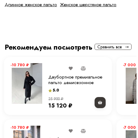
Длинное женское пальто
Женское шерстяное пальто
Рекомендуем посмотреть
Сравнить все
-10 780
₽
-7 000
Двубортное премиальное
пальто демисезонное
"чёрное" 115 см.
5.0
25 900
₽
15 120
₽
-10 780
₽
-7 000