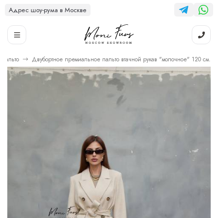
Адрес шоу-рума в Москве
Пальто
Двубортное премиальное пальто втачной рукав "молочное" 120 см.