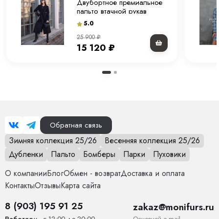
Двубортное премиальное
пальто втачной рукав
"черное" 120 см.
5.0
25 900
₽
15 120
₽
Обратная связь
Зимняя коллекция 25/26
Весенняя коллекция 25/26
Дубленки
Пальто
Бомберы
Парки
Пуховики
О компании
Блог
Обмен - возврат
Доставка и оплата
Контакты
Отзывы
Карта сайта
8 (903) 195 91 25
zakaz@monifurs.ru
Основной е-mail
Работаем
- с 12:00 до 20:00