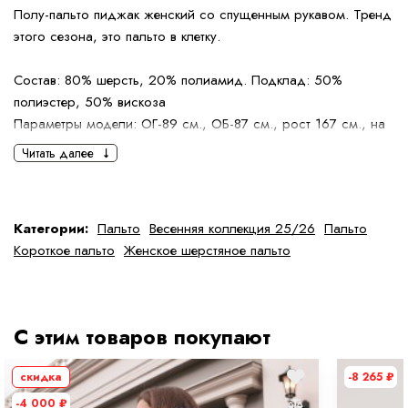
Полу-пальто пиджак женский со спущенным рукавом. Тренд
этого сезона, это пальто в клетку.
Состав: 80% шерсть, 20% полиамид. Подклад: 50%
полиэстер, 50% вискоза
Параметры модели: ОГ-89 см., ОБ-87 см., рост 167 см., на
модели размер 40
Читать далее
Категории:
Пальто
Весенняя коллекция 25/26
Пальто
Короткое пальто
Женское шерстяное пальто
С этим товаров покупают
скидка
-8 265
₽
-4 000
₽