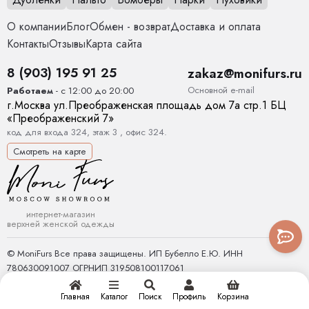
О компании
Блог
Обмен - возврат
Доставка и оплата
Контакты
Отзывы
Карта сайта
8 (903) 195 91 25
zakaz@monifurs.ru
Основной е-mail
Работаем
- с 12:00 до 20:00
г.
Москва
ул.
Преображенская площадь дом 7а стр.1
БЦ
«Преображенский 7»
код для входа 324, этаж 3 , офис 324.
Смотреть на карте
интернет-магазин
верхней женской одежды
© MoniFurs Все права защищены. ИП Бубелло Е.Ю. ИНН
780630091007 ОГРНИП 319508100117061
Главная
Каталог
Поиск
Профиль
Корзина