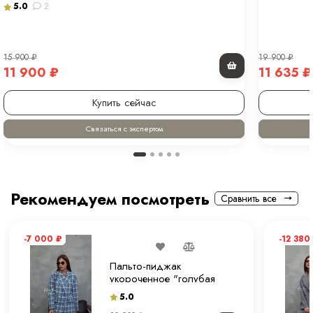
5.0
2
15 900
₽
19 900
₽
11 900
₽
11 635
₽
Купить сейчас
Связаться с экспертом
Рекомендуем посмотреть
Сравнить все
-7 000
₽
-12 380
Пальто-пиджак
укороченное "голубая
клетка" 80 см.
5.0