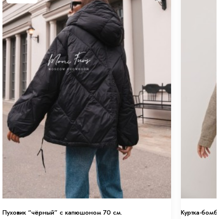
Пуховик “чёрный” с капюшоном 70 см.
Куртка-бомб