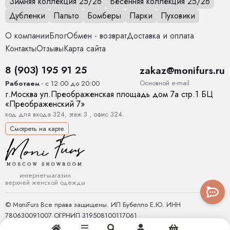
Зимняя коллекция 25/26
Весенняя коллекция 25/26
Температурный режим
от 0 до +15
Дубленки
Пальто
Бомберы
Парки
Пуховики
О компании
Блог
Обмен - возврат
Доставка и оплата
Декоративные элементы
Пояс, Ремешки, Карманы
Контакты
Отзывы
Карта сайта
Тип карманов
глубокие
8 (903) 195 91 25
zakaz@monifurs.ru
Конструктивные элементы
карман, Мажеты на рукавах, Пояс
Основной е-mail
Работаем
- с 12:00 до 20:00
г.
Москва
ул.
Преображенская площадь дом 7а стр.1
БЦ
«Преображенский 7»
Тип рукава
Спущенное плечо с погонами.
код для входа 324, этаж 3 , офис 324.
Комплектация
пояс 1шт, Тренч
Смотреть на карте
Покрой
Свободный крой
Вес
1.5 кг
интернет-магазин
верхней женской одежды
Уход за вещами
Химчистка
© MoniFurs Все права защищены. ИП Бубелло Е.Ю. ИНН
780630091007 ОГРНИП 319508100117061
Шлица
Есть