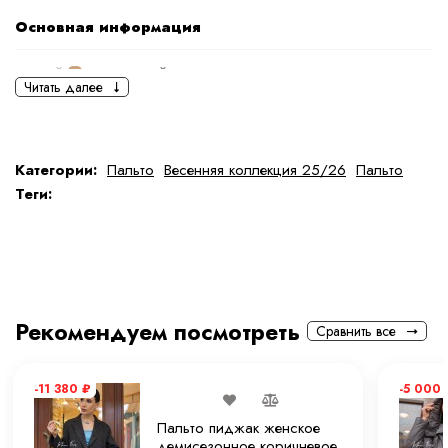
Основная информация
черный
коричневый
Читать далее
Ткань
Искуственная кожа
Состав ткани
Искусственная кожа
Категории:
Пальто
Весенняя коллекция 25/26
Пальто
Теги:
тип ткани
Искусственные
Дополнительная информация
Размер
XL
Рекомендуем посмотреть
Сравнить все
Размер на модели
44
-11 380
₽
-5 000
Длина
105 см
Пальто пиджак женское
демисезонное коричневое
Рост модели на фото
165 см