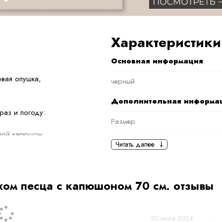
Характеристики
Основная информация
вая опушка,
черный
Дополнительная информа
раз и погоду:
Размер
овой капюшон;
Длина изделия
Читать далее
овую плашку;
Температурный режим
е спокойном стиле.
Вид меха
хом песца с капюшоном 70 см. отзывы
 в любую погоду.
Вес
20 июля 2024