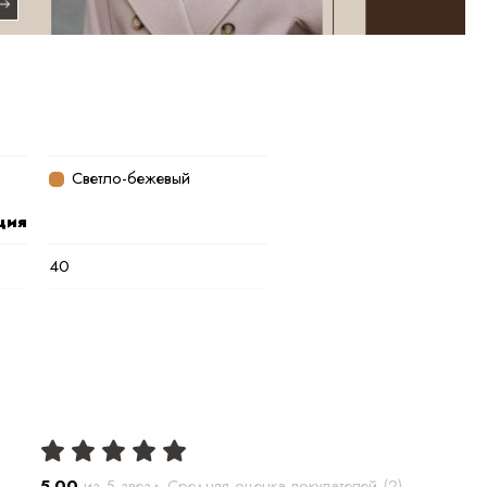
Светло-бежевый
ция
40
70 см
до -20С
Песец
1.5 кг
5.00
из 5 звезд Средняя оценка покупателей (
2
)