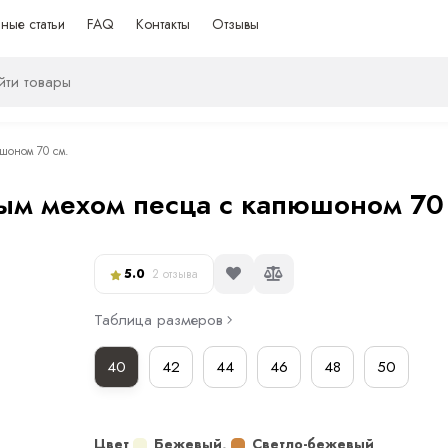
ные статьи
FAQ
Контакты
Отзывы
шоном 70 см.
лым мехом песца с капюшоном 70
5.0
2 отзыва
Таблица размеров
40
42
44
46
48
50
Цвет
Бежевый
,
Светло-бежевый