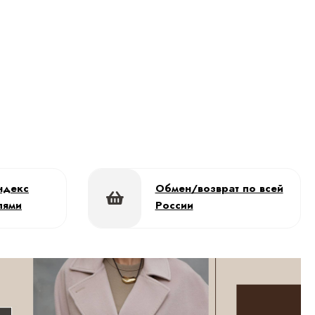
ндекс
Обмен/возврат по всей
лями
России