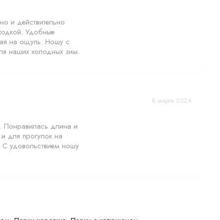
 но и действительно
аходкой. Удобные
ная на ощупь. Ношу с
ля наших холодных зим.
8 марта 2024
оятно простым. Парку
я. Понравилась длина и
химчистка не
 и для прогулок на
в модели.
т. С удовольствием ношу
вернуть мех наружу.
 парки».