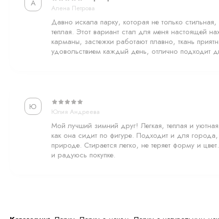
А
Алена Петрова
Полностью отстёгивающийся меховой подклад
Давно искала парку, которая не только стильная,
теплая. Этот вариант стал для меня настоящей н
карманы, застежки работают плавно, ткань прият
Внутренний подклад — это шкурки натурального кролика:
удовольствием каждый день, отлично подходит д
• мех внутри капюшона,
• мех по всей внутренней части парки,
— благодаря чему модель очень тёплая и комфортная.
Ю
Юлия Андреева
Весь подклад полностью отстёгивается, что делает уход невер
Мой лучший зимний друг! Легкая, теплая и уютна
можно стирать в домашних условиях в стиральной машине — 
как она сидит по фигуре. Подходит и для города,
требуется. Это один из самых важных и удобных функционало
природе. Стирается легко, не теряет форму и цве
и радуюсь покупке.
⸻
Мех наружу
Парка оснащена внутренними кнопками, которые позволяют вы
Закрепили кнопки — и получили премиальный эффект «меховой