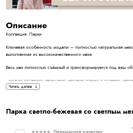
Описание
Коллекция: Парки
Ключевая особенность модели — полностью натуральная мехо
выполненная из высококачественного меха.
Весь мех полностью съёмный и трансформируется под ваш об
• можно отстегнуть переднюю меховую планку и оставить мех
Читать далее
• можно отстегнуть меховой капюшон, оставив переднюю мех
• можно полностью снять мех и носить парку без меха, в боле
Парка светло-бежевая со светлым ме
Парка сконструирована так, чтобы служить на каждый день и
Прекрасное качество
⸻