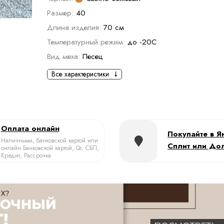
Размер:
40
Длина изделия:
70 см
Температурный режим:
до -20С
Вид меха:
Песец
Все характеристики
Оплата онлайн
Покупайте в Я
Наличными, банковской картой или
Сплит или До
онлайн Банковской картой, Qr, СБП,
Кредит, Рассрочка