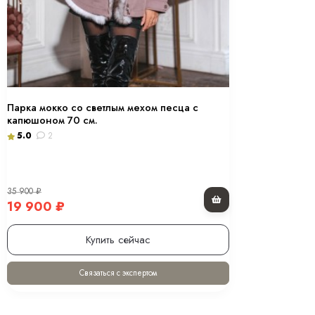
Парка мокко со светлым мехом песца с
капюшоном 70 см.
5.0
2
35 900
₽
19 900
₽
Купить сейчас
Связаться с экспертом