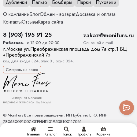
Дубленки
Пальто
Бомберы
Парки
Пуховики
Температурный режим
до -25С
О компании
Блог
Обмен - возврат
Доставка и оплата
Контакты
Отзывы
Карта сайта
Вид меха
Чернобурая лиса
8 (903) 195 91 25
zakaz@monifurs.ru
Декоративные элементы
Пояс
Основной е-mail
Работаем
- с 12:00 до 20:00
г.
Москва
ул.
Преображенская площадь дом 7а стр.1
БЦ
Тип карманов
глубокие
«Преображенский 7»
код для входа 324, этаж 3 , офис 324.
Конструктивные элементы
Съёмный мех, Мажеты на рукавах,
Смотреть на карте
Карманы, Пояс
Тип рукава
Длинный с манжетом
интернет-магазин
Комплектация
пояс 1шт, Пуховик
верхней женской одежды
Покрой
Прямой
© MoniFurs Все права защищены. ИП Бубелло Е.Ю. ИНН
780630091007 ОГРНИП 319508100117061
Вес
1.6 кг
Главная
Каталог
Поиск
Профиль
Корзина