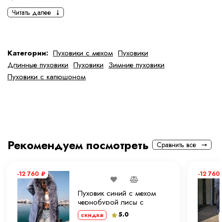
Читать далее
Основная информация
черный
серый
Категории:
Пуховики с мехом
Пуховики
Длинные пуховики
Пуховики
Зимние пуховики
Ткань
Полиэстер
Пуховики с капюшоном
Состав ткани
100 % полиэстер
тип ткани
Натуральная и искуственная
Рекомендуем посмотреть
Сравнить все
Дополнительная информация
Размер
42
-12 760
₽
-12 760
Размер на модели
42
Пуховик синий с мехом
чернобурой лисы с
капюшоном 90 см.
Длина
90 см
5.0
скидка