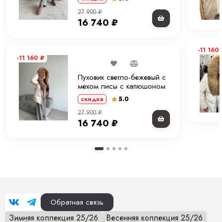
27 900
₽
16 740
₽
-11 160
-11 160
₽
Пуховик светло-бежевый с
мехом лисы с капюшоном
70 см. ХМ
5.0
скидка
27 900
₽
16 740
₽
Обратная связь
Зимняя коллекция 25/26
Весенняя коллекция 25/26