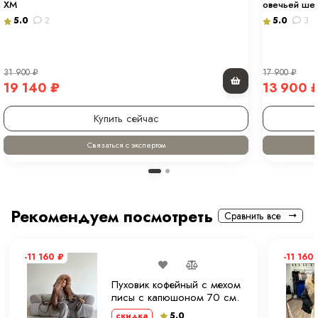
ХМ
овечьей ше
5.0
2
5.0
3
31 900
₽
17 900
₽
19 140
₽
13 900
Купить сейчас
Связаться с экспертом
Рекомендуем посмотреть
Сравнить все
-11 160
₽
-11 160
Пуховик кофейный с мехом
лисы с капюшоном 70 см.
ХМ
5.0
скидка