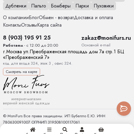
Дубленки
Пальто
Бомберы
Парки
Пуховики
О компании
Блог
Обмен - возврат
Доставка и оплата
Контакты
Отзывы
Карта сайта
8 (903) 195 91 25
zakaz@monifurs.ru
Основной е-mail
Работаем
- с 12:00 до 20:00
г.
Москва
ул.
Преображенская площадь дом 7а стр.1
БЦ
«Преображенский 7»
код для входа 324, этаж 3 , офис 324.
Смотреть на карте
интернет-магазин
верхней женской одежды
© MoniFurs Все права защищены. ИП Бубелло Е.Ю. ИНН
780630091007 ОГРНИП 319508100117061