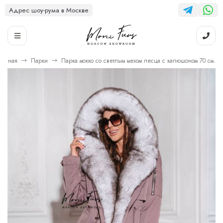
Адрес шоу-рума в Москве
лавная
Парки
Парка мокко со светлым мехом песца с капюшоном 70 см.