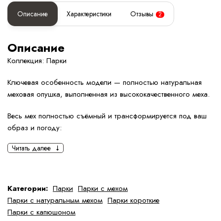
Описание
Характеристики
Отзывы
2
Описание
Коллекция: Парки
Ключевая особенность модели — полностью натуральная
меховая опушка, выполненная из высококачественного меха.
Весь мех полностью съёмный и трансформируется под ваш
образ и погоду:
Читать далее
• можно отстегнуть переднюю меховую планку и оставить
меховой капюшон;
• можно отстегнуть меховой капюшон, оставив переднюю
Категории:
Парки
Парки с мехом
меховую плашку;
Парки с натуральным мехом
Парки короткие
Парки с капюшоном
• можно полностью снять мех и носить парку без меха, в