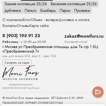
Зимняя коллекция 25/26
Весенняя коллекция 25/26
Дубленки
Пальто
Бомберы
Парки
Пуховики
О компании
Блог
Обмен - возврат
Доставка и оплата
Контакты
Отзывы
Карта сайта
8 (903) 195 91 25
zakaz@monifurs.ru
Основной е-mail
Работаем
- с 12:00 до 20:00
г.
Москва
ул.
Преображенская площадь дом 7а стр.1
БЦ
«Преображенский 7»
код для входа 324, этаж 3 , офис 324.
Смотреть на карте
интернет-магазин
верхней женской одежды
© MoniFurs Все права защищены. ИП Бубелло Е.Ю. ИНН
780630091007 ОГРНИП 319508100117061