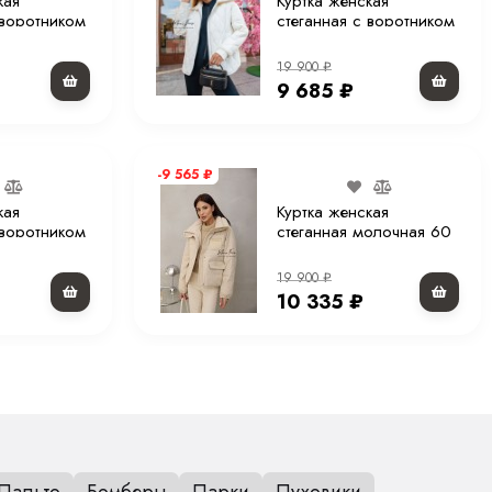
кая
Куртка женская
 воротником
стеганная с воротником
молочная 70 см.
19 900
₽
9 685
₽
-9 565
₽
кая
Куртка женская
 воротником
стеганная молочная 60
м.
см.
19 900
₽
10 335
₽