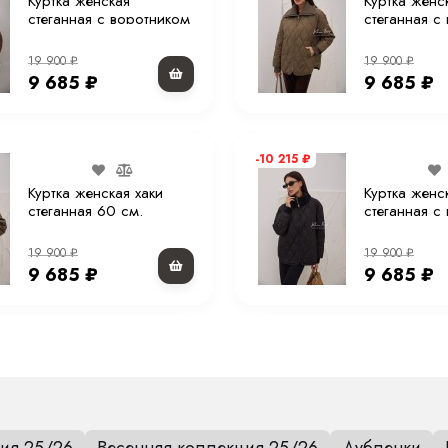
Куртка женская
Куртка женс
стеганная с воротником
стеганная с
коричневая 70 см.
хаки 70 см.
19 900
₽
19 900
₽
9 685
₽
9 685
₽
-10 215
₽
Куртка женская хаки
Куртка женс
стеганная 60 см.
стеганная с
черная 70 с
19 900
₽
19 900
₽
9 685
₽
9 685
₽