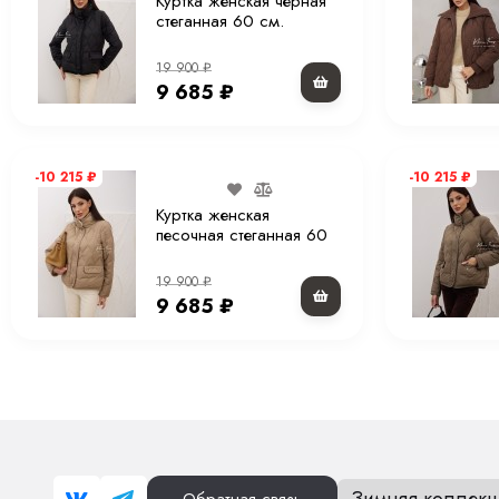
Куртка женская черная
стеганная 60 см.
19 900
₽
9 685
₽
-10 215
₽
-10 215
₽
Куртка женская
песочная стеганная 60
см.
19 900
₽
9 685
₽