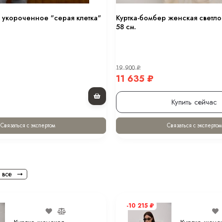
 укороченное "серая клетка"
Куртка-бомбер женская светло
58 см.
19 900
₽
11 635
₽
Купить сейчас
Связаться с экспертом
Связаться с экспертом
 все
я стирка при
-10 215
₽