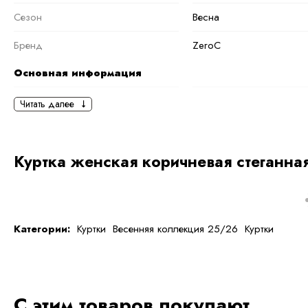
Сезон
Весна
Бренд
ZeroC
Основная информация
черный
коричневый
,
Светл
Читать далее
Ткань
Полиэстер
Состав ткани
100 % полиэстер
Куртка женская коричневая стеганная
тип ткани
Искусственные
Дополнительная
информация
Категории:
Куртки
Весенняя коллекция 25/26
Куртки
Размер
M
Размер на модели
42
С этим товаров покупают