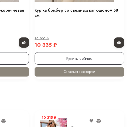
-коричневая
Куртка бомбер со съемным капюшоном 58
см.
19 900
₽
10 335
₽
Купить сейчас
Связаться с экспертом
-10 215
₽