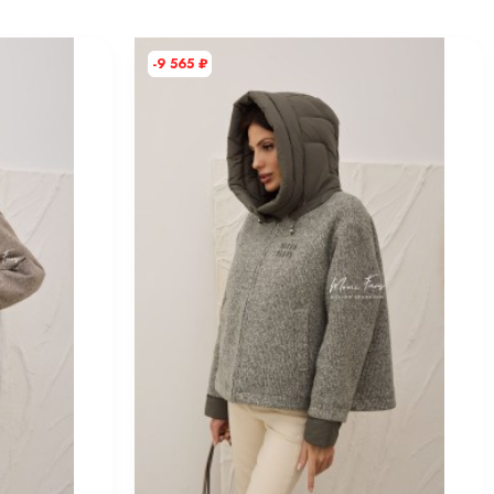
-9 565
₽