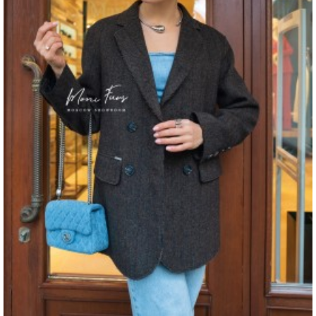
Рост модели на фото
44 см
Параметры модели на фото (ОГ-ОТ-ОБ)
90 × 60 × 90 см
Утеплитель
Наполнитель: 100% полиэстер.
Материал подкладки
Подклад: 100% полиэстер.
Страна производства
Китай
Вид застежки
Молния и кнопки.
Особенности модели
Модель прямого кроя. Манжеты на
рукавах. Внизу утяжки.
Опции капюшона
Да
Длина изделия
75 см