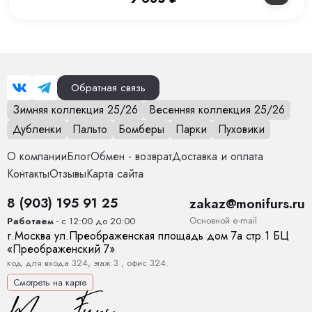
Уход за вещами
Химчистка или деликатная стирка при 30 С
Шлица
нет
Обратная связь
Зимняя коллекция 25/26
Весенняя коллекция 25/26
Дубленки
Пальто
Бомберы
Парки
Пуховики
О компании
Блог
Обмен - возврат
Доставка и оплата
Контакты
Отзывы
Карта сайта
8 (903) 195 91 25
zakaz@monifurs.ru
Основной е-mail
Работаем
- с 12:00 до 20:00
г.
Москва
ул.
Преображенская площадь дом 7а стр.1
БЦ
«Преображенский 7»
код для входа 324, этаж 3 , офис 324.
Смотреть на карте