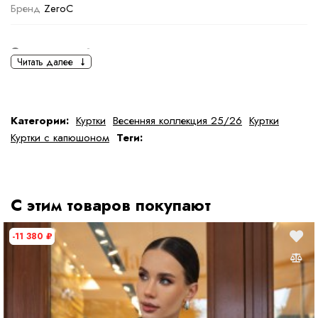
Бренд
ZeroC
Основная информация
Читать далее
черный
коричневый
Ткань
Полиэстер
Категории:
Куртки
Весенняя коллекция 25/26
Куртки
Куртки с капюшоном
Теги:
Состав ткани
100 % полиэстер
тип ткани
Искусственные
С этим товаров покупают
Дополнительная информация
-11 380
₽
Размер
S
Размер на модели
44
Длина
75 см