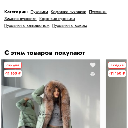
Категории:
Пуховики
Короткие пуховики
Пуховики
Зимние пуховики
Короткие пуховики
Пуховики с капюшоном
Пуховики с мехом
С этим товаров покупают
скидка
скидка
-11 160
₽
-11 160
₽