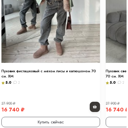
Пуховик фисташковый с мехом лисы и капюшоном 70
Пуховик све
см. ХМ
70 см. ХМ
5.0
2
5.0
2
27 900
₽
27 900
₽
16 740
₽
16 740
Купить сейчас