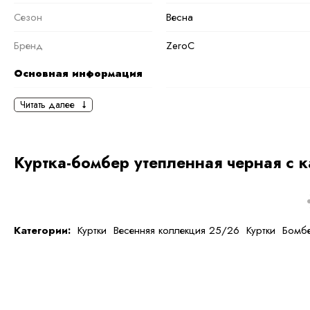
Сезон
Весна
Бренд
ZeroC
Основная информация
черный
черный
Читать далее
Ткань
Полиэстер
Состав ткани
100 % полиэстер
Куртка-бомбер утепленная черная с 
тип ткани
Искусственные
Дополнительная
информация
Категории:
Куртки
Весенняя коллекция 25/26
Куртки
Бомб
Размер
M
Размер на модели
44