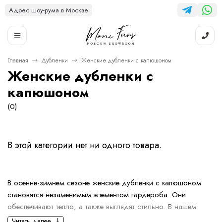
Адрес шоу-рума в Москве
Главная
Дубленки
Женские дубленки с капюшоном
Женские дубленки с
капюшоном
(0)
В этой категории нет ни одного товара.
В осенне-зимнем сезоне женские дубленки с капюшоном
становятся незаменимым элементом гардероба. Они
обеспечивают тепло, а также выглядят стильно. В нашем
шоуруме MoniFurs вы можете найти модели, которые
Читать далее