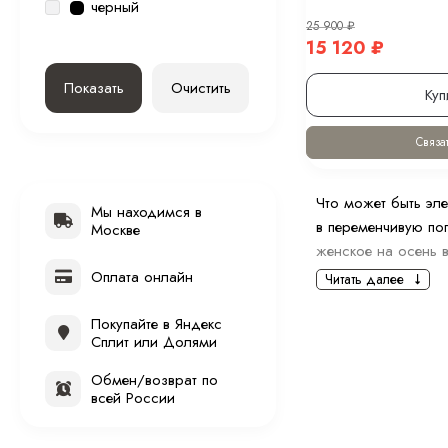
черный
25 900
₽
15 120
₽
Показать
Очистить
Куп
Связат
Что может быть эл
Мы находимся в
в переменчивую пог
Москве
женское на осень в
Оплата онлайн
Модные ж
Читать далее
Женские пальто — 
Покупайте в Яндекс
Сплит или Долями
разнообразие цвет
В сезоне 2024/202
Обмен/возврат по
всей России
Классическое д
Пальто-оверсай