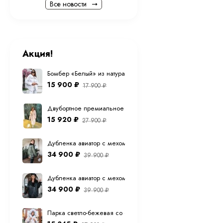
Все новости
универсальный 
Детали и отдел
внимание на ка
В MoniFurs красив
Акция!
роскошной фурниту
Бомбер «Белый» из натуральной овечьей шерсти
15 900
₽
17 900
₽
Двубортное премиальное (шерсть ламы) пальто "экрю" 12
15 920
₽
27 900
₽
Дубленка авиатор с мехом тоскана из натуральной овчины в
34 900
₽
39 900
₽
Дубленка авиатор с мехом тоскана из натуральной овчины 
34 900
₽
39 900
₽
Парка светло-бежевая со светлым мехом песца с капюшо