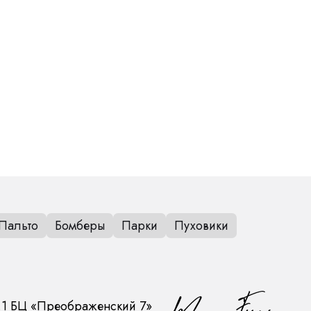
Пальто
Бомберы
Парки
Пуховики
.1
БЦ «Преображенский 7»