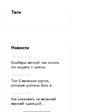
тренде и тепле.
Тренч — для пок
Теги
плотного хлопка
Пальто-халат —
Цветовая палитра э
акценты, подойдут 
Хотите купить пал
Новости
практичности.
Как выбр
4 апреля 2025
Бомберы весной: как носить
Тип фигуры. По
эту модель с шиком
Для фигуры 
4 апреля 2025
Фигура «пес
Топ-5 весенних курток,
Для фигуры 
которые должны быть в...
Материал. Осен
4 апреля 2025
волокнами для 
Как ухаживать за весенней
Цвет. Некоторые
верхней одеждой:...
Длина. Важно у