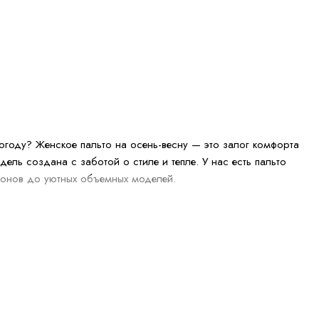
огоду? Женское пальто на осень-весну — это залог комфорта
ель создана с заботой о стиле и тепле. У нас есть пальто
асонов до уютных объемных моделей.
ью в тренде женственные силуэты, мягкие ткани и
 под который можно надеть объемный свитер, оставаясь в