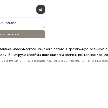
ить сейчас
ься с экспертом
егантнее классического женского пальто в прохладную осеннюю п
оду. В шоуруме MoniFurs представлена коллекция, где каждая мод
 различных стилях и расцветках: от классических приталенных ф
енские пальто на осень
это баланс между стилем, уютом и функциональностью. Этой осен
ов.
5 актуальны:
вубортное пальто — вне времени и всегда актуально.
з — выбор для прохладных осенних дней. Это удобный вариант,