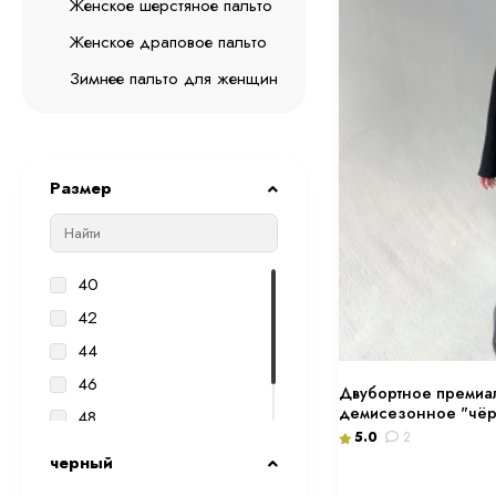
Женское шерстяное пальто
Женское драповое пальто
Зимнее пальто для женщин
Размер
40
42
44
46
Двубортное премиа
демисезонное "чёрн
48
5.0
2
50
черный