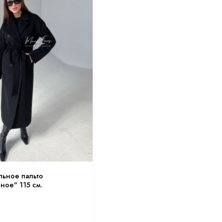
льное пальто
ое" 115 см.