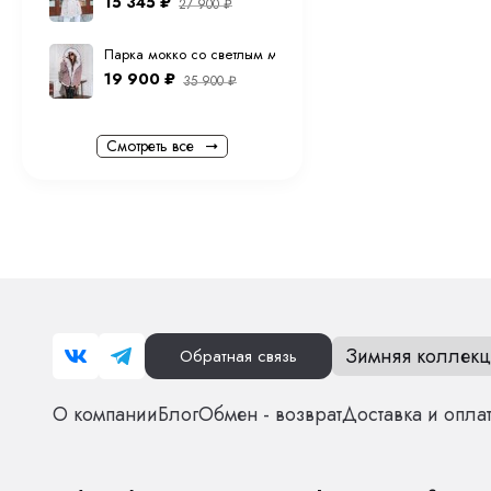
15 345
₽
27 900
₽
Парка мокко со светлым мехом песца с капюшоном 70 см
19 900
₽
35 900
₽
Смотреть все
Зимняя коллекц
Обратная связь
О компании
Блог
Обмен - возврат
Доставка и опла