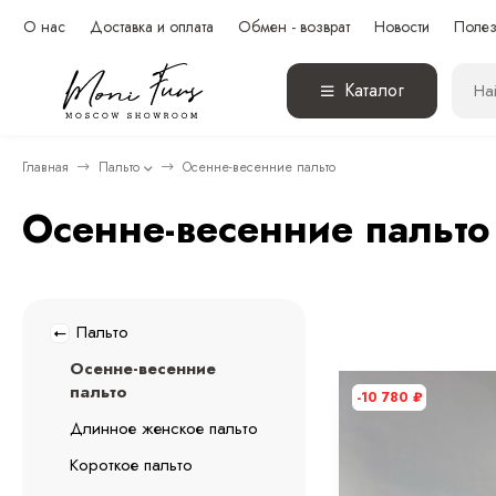
О нас
Доставка и оплата
Обмен - возврат
Новости
Полез
Каталог
Главная
Пальто
Осенне-весенние пальто
Осенне-весенние пальто
Пальто
Осенне-весенние
пальто
-10 780
₽
Длинное женское пальто
Короткое пальто