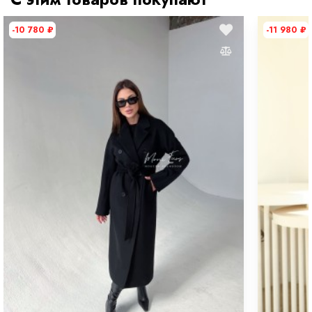
-10 780
₽
-11 980
₽