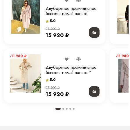
Двубортное премиальное
(шерсть ламы) пальто
"экрю" 120 см.
5.0
27 900
₽
15 920
₽
-11 980
₽
-11 980
Двубортное премиальное
(шерсть ламы) пальто "
молочное" 120 см.
5.0
27 900
₽
15 920
₽