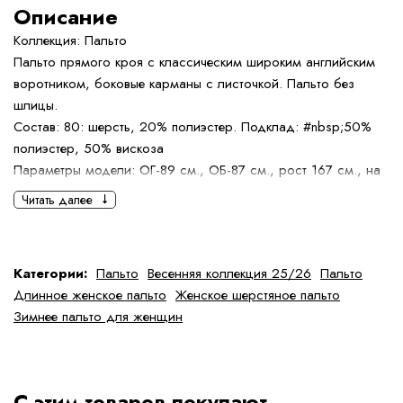
Описание
Коллекция: Пальто
Пальто прямого кроя с классическим широким английским
воротником, боковые карманы с листочкой. Пальто без
шлицы.
Состав: 80: шерсть, 20% полиэстер. Подклад: #nbsp;50%
полиэстер, 50% вискоза
Параметры модели: ОГ-89 см., ОБ-87 см., рост 167 см., на
модели размер 40
Читать далее
Определить размер
Правила ухода
Категории:
Пальто
Весенняя коллекция 25/26
Пальто
Длинное женское пальто
Женское шерстяное пальто
Зимнее пальто для женщин
С этим товаров покупают