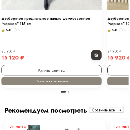
Двубортное премиальное пальто демисезонное
Двубортное 
"чёрное" 115 см.
"чёрное" 12
5.0
2
5.0
2
25 900
₽
27 900
₽
15 120
₽
15 920
Купить сейчас
Связаться с экспертом
Рекомендуем посмотреть
Сравнить все
-11 980
₽
-11 980