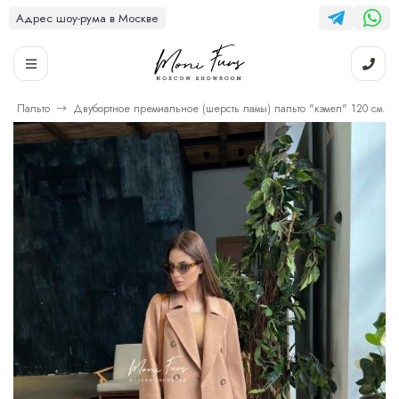
Адрес шоу-рума в Москве
Пальто
Двубортное премиальное (шерсть ламы) пальто "кэмел" 120 см.