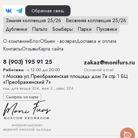
Обратная связь
Зимняя коллекция 25/26
Весенняя коллекция 25/26
Дубленки
Пальто
Бомберы
Парки
Пуховики
О компании
Блог
Обмен - возврат
Доставка и оплата
Контакты
Отзывы
Карта сайта
8 (903) 195 91 25
zakaz@monifurs.ru
Основной е-mail
Работаем
- с 12:00 до 20:00
г.
Москва
ул.
Преображенская площадь дом 7а стр.1
БЦ
«Преображенский 7»
код для входа 324, этаж 3 , офис 324.
Смотреть на карте
интернет-магазин
верхней женской одежды