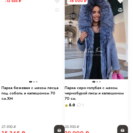
-12 555
₽
-16 000
₽
Парка бежевая с мехом песца
Парка серо-голубая с мехом
под соболь и капюшоном 70
чернобурой лисы и капюшоном
см.ХМ
70 см.
5.0
2
27 900
₽
35 900
₽