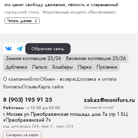
кто ценит свободу движения, лёгкость и современный
городской стиль. Укороченные модели обеспечивают
комфорт в условиях умеренной зимы, сохраняя при этом
Читать далее
тепло и премиальную посадку.
Коллекция включает модели с мягкими утеплителями,
влагостойкими тканями и качественной фурнитурой. Короткие
Обратная связь
парки удобны для повседневной носки, поездок за рулём,
Зимняя коллекция 25/26
Весенняя коллекция 25/26
активного образа жизни и городской динамики. Они не
ограничивают движения, легко сочетаются с повседневным
Дубленки
Пальто
Бомберы
Парки
Пуховики
гардеробом и создают аккуратный силуэт.
О компании
Блог
Обмен - возврат
Доставка и оплата
В ассортименте — парки с капюшоном, меховой отделкой,
Контакты
Отзывы
Карта сайта
прямые и слегка приталенные модели, варианты с
8 (903) 195 91 25
zakaz@monifurs.ru
утягивающими кулисками и функциональными карманами.
Лёгкость в носке, компактность и универсальность делают
Основной е-mail
Работаем
- с 12:00 до 20:00
г.
Москва
ул.
Преображенская площадь дом 7а стр.1
БЦ
короткую парку отличным выбором на каждый день.
«Преображенский 7»
Цветовая палитра сезона включает базовые оттенки (чёрный,
код для входа 324, этаж 3 , офис 324.
молочный, графит), а также трендовые зимние цвета.
Смотреть на карте