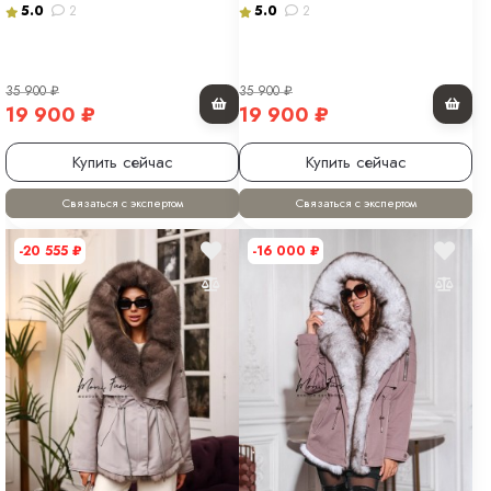
5.0
2
5.0
2
35 900
₽
35 900
₽
19 900
₽
19 900
₽
Купить сейчас
Купить сейчас
Связаться с экспертом
Связаться с экспертом
-20 555
₽
-16 000
₽