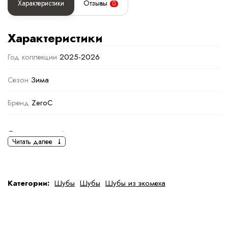
Характеристики
Отзывы
0
Характеристики
Год коллекции
2025-2026
Сезон
Зима
Бренд
ZeroC
Основная информация
Читать далее
черный
черный
Ткань
Шерсть, Полиэстер
Категории:
Шубы
Шубы
Шубы из экомеха
Состав ткани
50% шерсть овчины, 30% полиэстер, 20%
смесовая шерсть.