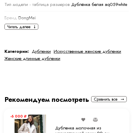
Тип модели - таблица размеров
Дублёнка белая aq059white
Бренд
DongMei
Читать далее
Основная информация
черный
черный
Категории:
Дубленки
Искусственные женские дубленки
Женские длинные дубленки
Ткань
Шерсть, Искуственная кожа
Состав ткани
50% шерсть овчины, 50% вискоза
тип ткани
Натуральная и искуственная
Рекомендуем посмотреть
Сравнить все
Дополнительная информация
-6 000
₽
Размер
46
Дубленка молочная из