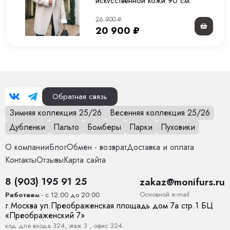
искусственной кожи 90 см.
Размер на модели
44
26 900
₽
Длина
110 см
20 900
₽
Рост модели на фото
165 см
Параметры модели на фото (ОГ-ОТ-ОБ)
84 × 60 × 89 см
Утеплитель
Шерсть
Обратная связь
Зимняя коллекция 25/26
Весенняя коллекция 25/26
Материал подкладки
Нет
Дубленки
Пальто
Бомберы
Парки
Пуховики
Страна производства
Китай
О компании
Блог
Обмен - возврат
Доставка и оплата
Контакты
Отзывы
Карта сайта
Вид застежки
Молния
8 (903) 195 91 25
zakaz@monifurs.ru
Особенности модели
С молниями по бокам, воротник
Основной е-mail
Работаем
- с 12:00 до 20:00
стойка на ремешках
г.
Москва
ул.
Преображенская площадь дом 7а стр.1
БЦ
«Преображенский 7»
Опции капюшона
Нет
код для входа 324, этаж 3 , офис 324.