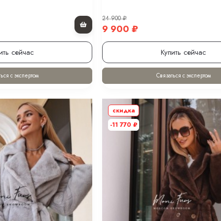
24 900
₽
9 900
₽
ить сейчас
Купить сейчас
ься с экспертом
Связаться с экспертом
скидка
-11 770
₽