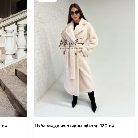
0 см
Шуба тедди из овчины айвори 130 см.