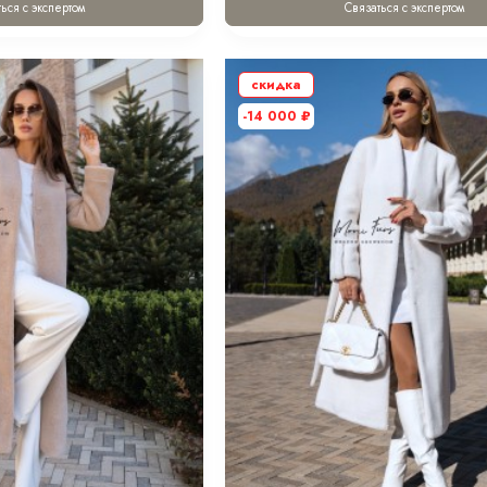
ься с экспертом
Связаться с экспертом
 оттенке “хакки” 80 см.
скидка
-14 000
₽
в оттенке “черный” 80 см.
ном 70 см.
.