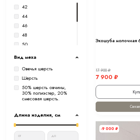
42
44
46
48
Экошуба молочная 6
50
52
Вид меха
XS
Овечья шерсть
17 900
₽
S
7 900
₽
Шерсть
M
50% шерсть овчины,
L
Куп
30% полиэстер, 20%
смесовая шерсть.
Связат
Длина изделия, см
-9 000
₽
от
до