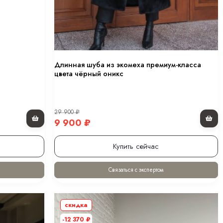
Длинная шуба из экомеха премиум-класса
цвета чёрный оникс
29 900
₽
9 900
₽
Купить сейчас
Связаться с экспертом
скидка
-12 370
₽