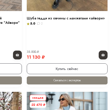
й
Шуба тедди из овчины с манжетами «айвори»
те "Айвори"
5.0
2
19 900
₽
11 130
₽
Купить сейчас
Связаться с экспертом
скидка
-22 470
₽