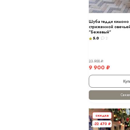
Шуба тедди кимоно 
стриженной овечьей
"Бежевый"
5.0
2
23 900
₽
9 900
₽
Куп
Связат
скидка
-22 470
₽