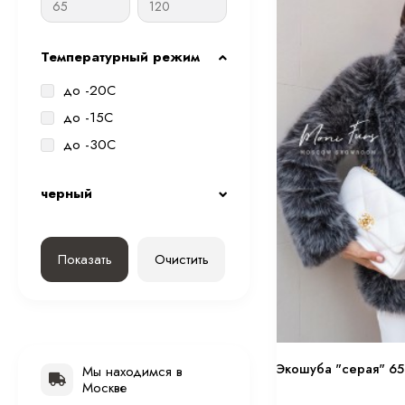
Температурный режим
до -20С
до -15С
до -30С
черный
Показать
Очистить
Экошуба "серая" 65
Мы находимся в
Москве