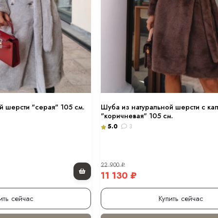
й шерсти "серая" 105 см.
Шуба из натуральной шерсти с к
"коричневая" 105 см.
5.0
3
22 900
₽
11 130
₽
ить сейчас
Купить сейчас
0 см.