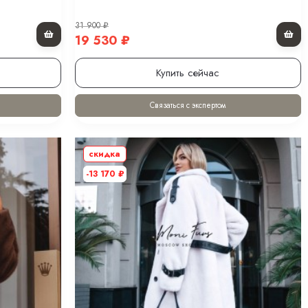
31 900
₽
19 530
₽
Купить сейчас
Связаться с экспертом
скидка
-13 170
₽