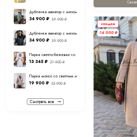
Связат
Дубленка авиатор с мехом тоскана из натуральной овчины в
34 900
₽
39 900
₽
скидка
-14 000
₽
Дубленка авиатор с мехом тоскана из натуральной овчины 
34 900
₽
39 900
₽
Парка светло-бежевая со светлым мехом песца с капюшо
15 345
₽
27 900
₽
Парка мокко со светлым мехом песца с капюшоном 70 см
19 900
₽
35 900
₽
Смотреть все