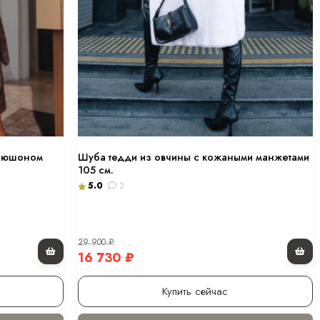
апюшоном
Шуба тедди из овчины с кожаными манжетами
105 см.
5.0
2
29 900
₽
16 730
₽
Купить сейчас