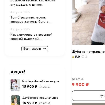
Бомберы весной: как носить
эту модель с шиком
4 апреля 2025
Топ-5 весенних курток,
которые должны быть в...
4 апреля 2025
Как ухаживать за весенней
верхней одеждой:...
Все новости
Шуба из натурально
5.0
2
Акция!
20 900
₽
Бомбер «Белый» из натуральной овечьей шерсти
9 900
₽
15 900
₽
17 900
₽
Куп
Двубортное премиальное (шерсть ламы) пальто "экрю" 12
15 920
₽
27 900
₽