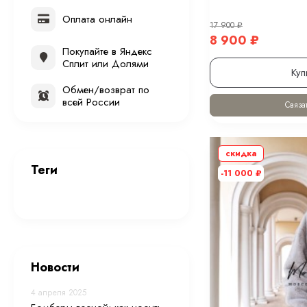
Оплата онлайн
17 900
₽
8 900
₽
Покупайте в Яндекс
Сплит или Долями
Куп
Обмен/возврат по
всей России
Связат
скидка
Теги
-11 000
₽
Новости
4 апреля 2025