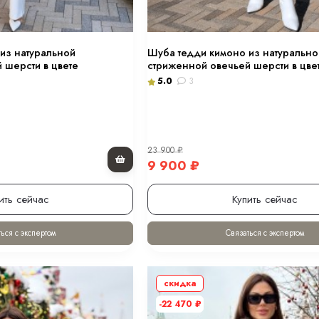
из натуральной
Шуба тедди кимоно из натурально
 шерсти в цвете
стриженной овечьей шерсти в цве
5.0
3
23 900
₽
9 900
₽
ить сейчас
Купить сейчас
ься с экспертом
Связаться с экспертом
скидка
-22 470
₽