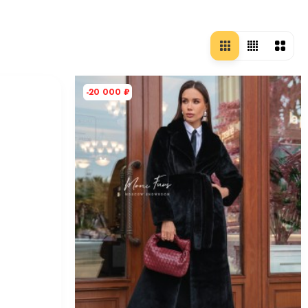
-20 000
₽