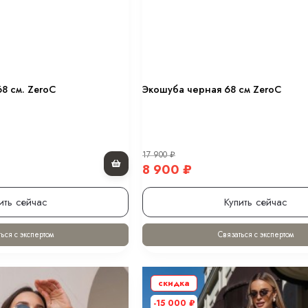
8 см. ZeroC
Экошуба черная 68 см ZeroC
17 900
₽
8 900
₽
ить сейчас
Купить сейчас
ься с экспертом
Связаться с экспертом
скидка
-15 000
₽