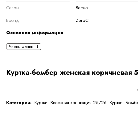
Сезон
Весна
Бренд
ZeroC
Основная информация
черный
коричневый
Читать далее
Ткань
Шерсть
Состав ткани
Верх - 50% шерсть, 10% шел
Куртка-бомбер женская коричневая 5
химическое волокно
тип ткани
Натуральная и искуственная
Дополнительная
Категории:
Куртки
Весенняя коллекция 25/26
Куртки
Бомб
информация
Размер
S
Размер на модели
44