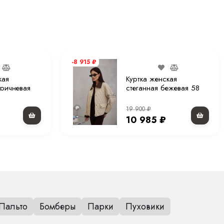
-8 915
₽
кая
Куртка женская
оричневая
стеганная бежевая 58
см.
19 900
₽
10 985
₽
Пальто
Бомберы
Парки
Пуховики