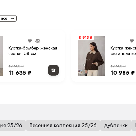
 все
-8 915
₽
Куртка-бомбер женская
Куртка женс
черная 58 см.
стеганная к
58 см.
19 900
₽
19 900
₽
11 635
₽
10 985
₽
ия 25/26
Весенняя коллекция 25/26
Дубленки