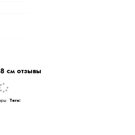
к, 40%
8 см отзывы
еры
Теги: