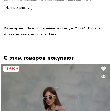
полиэстер, 50% вискоза
Читать далее
Параметры модели: ОГ-89 см., ОБ-87 см., рост 167 см., на
модели размер 40
Категории:
Пальто
Весенняя коллекция 25/26
Пальто
Определить размер
Длинное женское пальто
Теги:
Правила ухода
С этим товаров покупают
-11 980
₽