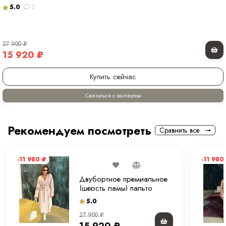
5.0
2
27 900
₽
15 920
₽
Купить сейчас
Связаться с экспертом
Рекомендуем посмотреть
Сравнить все
-11 980
₽
-11 980
Двубортное премиальное
(шерсть ламы) пальто
"экрю" 120 см.
5.0
27 900
₽