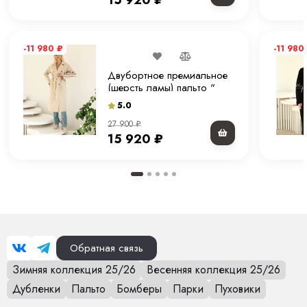
15 920
₽
-11 980
₽
-11 980
Двубортное премиальное
(шерсть ламы) пальто "
молочное" 120 см.
5.0
27 900
₽
15 920
₽
Обратная связь
Зимняя коллекция 25/26
Весенняя коллекция 25/26
Дубленки
Пальто
Бомберы
Парки
Пуховики