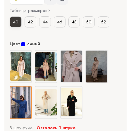
Таблица размеров
40
42
44
46
48
50
52
Цвет
синий
В шоу-руме:
Осталась 1 штука