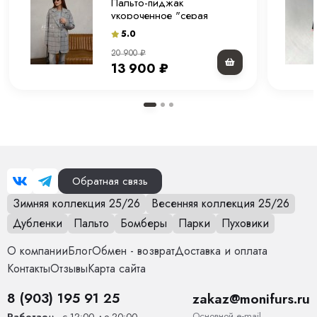
Пальто-пиджак
укороченное "серая
клетка" 80 см.
5.0
20 900
₽
13 900
₽
Обратная связь
Зимняя коллекция 25/26
Весенняя коллекция 25/26
Дубленки
Пальто
Бомберы
Парки
Пуховики
О компании
Блог
Обмен - возврат
Доставка и оплата
Контакты
Отзывы
Карта сайта
8 (903) 195 91 25
zakaz@monifurs.ru
Основной е-mail
Работаем
- с 12:00 до 20:00