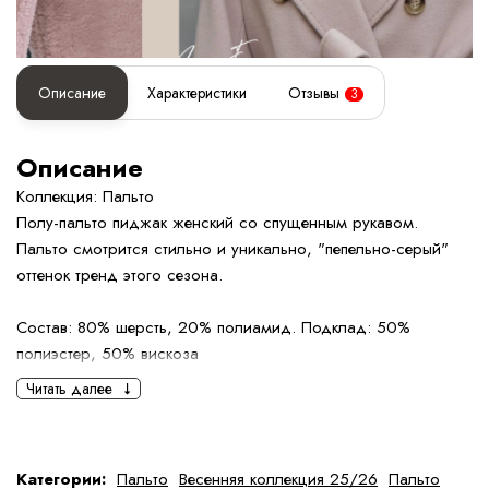
Описание
Характеристики
Отзывы
3
Описание
Коллекция: Пальто
Полу-пальто пиджак женский со спущенным рукавом.
Пальто смотрится стильно и уникально, "пепельно-серый"
оттенок тренд этого сезона.
Состав: 80% шерсть, 20% полиамид. Подклад: 50%
полиэстер, 50% вискоза
Параметры модели: ОГ-89 см., ОБ-87 см., рост 167 см., на
Читать далее
модели размер 40
Определить размер
Категории:
Пальто
Весенняя коллекция 25/26
Пальто
Правила ухода