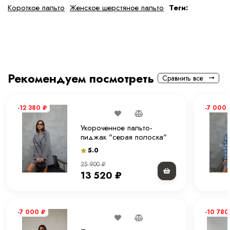
Короткое пальто
Женское шерстяное пальто
Теги:
Рекомендуем посмотреть
Сравнить все
-12 380
₽
-7 000
Укороченное пальто-
пиджак "серая полоска"
80 см.
5.0
25 900
₽
13 520
₽
-7 000
₽
-10 78