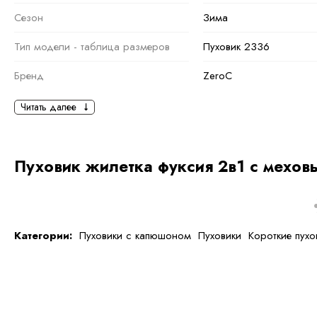
Сезон
Зима
Тип модели - таблица размеров
Пуховик 2336
Бренд
ZeroC
Основная информация
Читать далее
черный
фиолетовый
,
Роз
Фуксия
Пуховик жилетка фуксия 2в1 с мехов
Ткань
Полиэстер
Состав ткани
100 % полиэстер
тип ткани
Синтетические
Категории:
Пуховики с капюшоном
Пуховики
Короткие пухо
Дополнительная
информация
Размер
XL