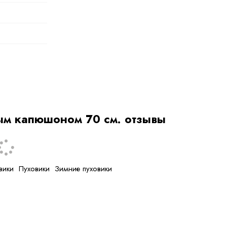
овый
,
ым капюшоном 70 см. отзывы
вики
Пуховики
Зимние пуховики