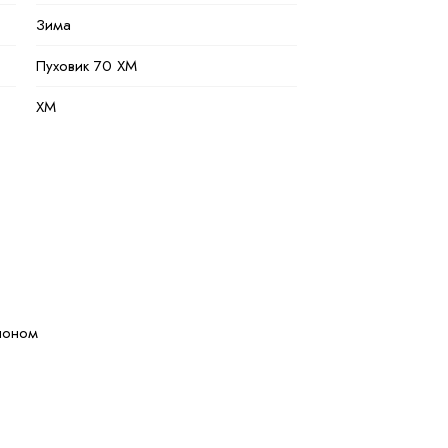
Зима
Пуховик 70 ХМ
XM
Молочный
Полиэстер
100 % полиэстер
Натуральная и искуственная
шоном
50