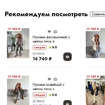
Рекомендуем посмотреть
Сравнить
-11 160
₽
-11 160
₽
Пуховик фисташковый с
мехом лисы и
капюшоном 70 см. ХМ
5.0
скидка
27 900
₽
16 740
₽
-11 160
₽
-11 160
₽
Пуховик кофейный с
мехом лисы с
капюшоном 70 см. ХМ
5.0
скидка
27 900
₽