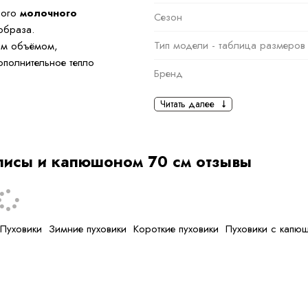
ного
молочного
Сезон
образа.
Тип модели - таблица размеров
ым объёмом,
полнительное тепло
Бренд
Основная информация
Читать далее
бным для ежедневной
годаря продуманному
черный
Ткань
лисы и капюшоном 70 см отзывы
Состав ткани
тип ткани
Пуховики
Зимние пуховики
Короткие пуховики
Пуховики с капю
Дополнительная
информация
Размер