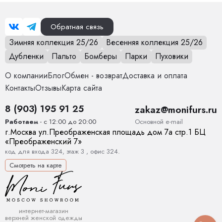
Обратная связь
Зимняя коллекция 25/26
Весенняя коллекция 25/26
Дубленки
Пальто
Бомберы
Парки
Пуховики
О компании
Блог
Обмен - возврат
Доставка и оплата
Контакты
Отзывы
Карта сайта
8 (903) 195 91 25
zakaz@monifurs.ru
Основной е-mail
Работаем
- с 12:00 до 20:00
г.
Москва
ул.
Преображенская площадь дом 7а стр.1
БЦ
«Преображенский 7»
код для входа 324, этаж 3 , офис 324.
Смотреть на карте
интернет-магазин
верхней женской одежды