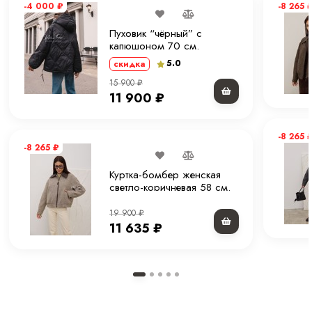
-4 000
₽
-8 265
Пуховик “чёрный” с
капюшоном 70 см.
5.0
скидка
15 900
₽
11 900
₽
-8 265
-8 265
₽
Куртка-бомбер женская
светло-коричневая 58 см.
19 900
₽
11 635
₽