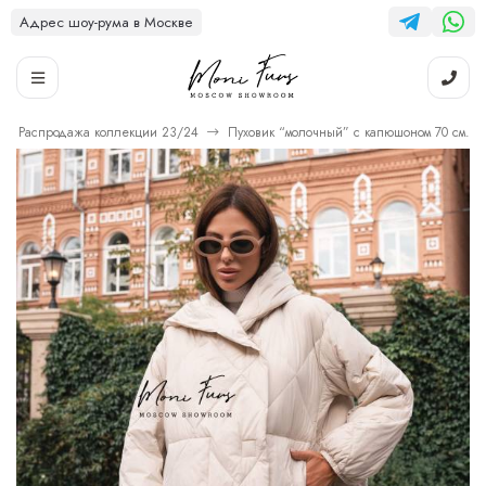
Адрес шоу-рума в Москве
Распродажа коллекции 23/24
Пуховик “молочный” с капюшоном 70 см.