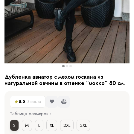
Дубленка авиатор с мехом тоскана из
натуральной овчины в оттенке “мокко” 80 см.
5.0
3 отзыва
Таблица размеров
S
M
L
XL
2XL
3XL