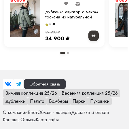
-5 000
₽
-5 000
Дубленка авиатор с мехом
тоскана из натуральной
овчины в оттенке “хакки”
5.0
80 см.
39 900
₽
34 900
₽
Обратная связь
Зимняя коллекция 25/26
Весенняя коллекция 25/26
Дубленки
Пальто
Бомберы
Парки
Пуховики
О компании
Блог
Обмен - возврат
Доставка и оплата
Контакты
Отзывы
Карта сайта