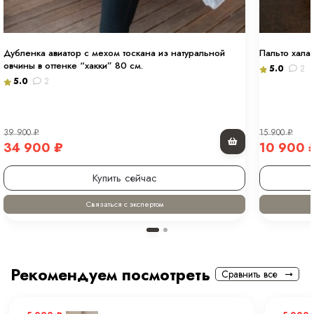
Дубленка авиатор с мехом тоскана из натуральной
Пальто хала
овчины в оттенке “хакки” 80 см.
5.0
2
5.0
2
39 900
₽
15 900
₽
34 900
₽
10 900
Купить сейчас
Связаться с экспертом
Рекомендуем посмотреть
Сравнить все