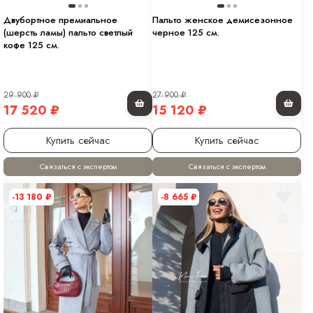
Двубортное премиальное
Пальто женское демисезонное
(шерсть ламы) пальто светлый
черное 125 см.
кофе 125 см.
29 900
₽
27 900
₽
17 520
₽
15 120
₽
Купить сейчас
Купить сейчас
Связаться с экспертом
Связаться с экспертом
-13 180
₽
-8 665
₽