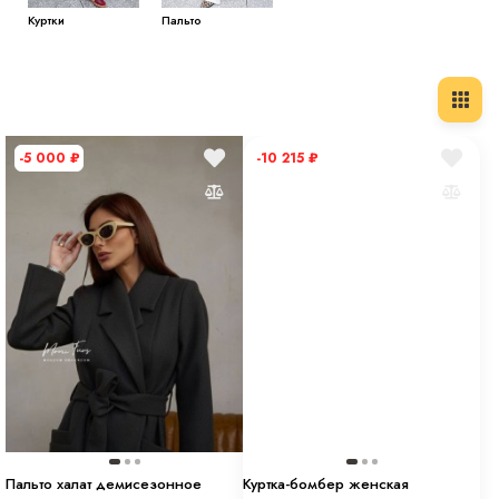
Куртки
Пальто
-5 000
₽
-10 215
₽
Пальто халат демисезонное
Куртка-бомбер женская