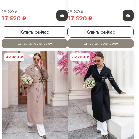
29 900
₽
29 900
₽
17 520
₽
17 520
₽
Купить сейчас
Купить сейчас
Связаться с экспертом
Связаться с экспертом
-12 380
₽
-12 780
₽