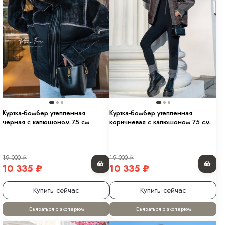
Куртка-бомбер утепленная
Куртка-бомбер утепленная
черная с капюшоном 75 см.
коричневая с капюшоном 75 см.
19 000
₽
19 000
₽
10 335
₽
10 335
₽
Купить сейчас
Купить сейчас
Связаться с экспертом
Связаться с экспертом