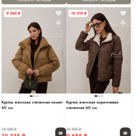
-9 565
₽
-10 215
₽
Куртка женская стеганная кэмел
Куртка женская коричневая
60 см.
стеганная 60 см.
19 900
₽
19 900
₽
10 335
₽
9 685
₽