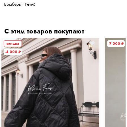
Бомберы
Теги:
Состав ткани
50% шерсть, 10% шелк, 40% химическое
волокно
тип ткани
Натуральная и искуственная
С этим товаров покупают
скидка
-7 000
₽
Дополнительная информация
-4 000
₽
Размер
S
Размер на модели
42
Длина
58 см
Рост модели на фото
168 см
Параметры модели на фото (ОГ-ОТ-ОБ)
89 × 60 × 87 см
Утеплитель
100% полиэстер