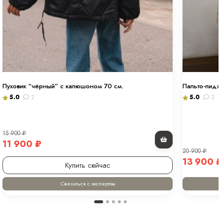
Материал подкладки
100 % полиэстер
Страна производства
Китай
Вид застежки
Молния
Особенности модели
Прямой крой
Пуховик “чёрный” с капюшоном 70 см.
Пальто-пидж
5.0
2
5.0
2
Опции капюшона
Нет
Длина изделия
58 см
15 900
₽
11 900
₽
Опции опушки
Нет
20 900
₽
13 900
Купить сейчас
Температурный режим
от 0 до +15
Связаться с экспертом
Декоративные элементы
Карманы, Воротник
Тип карманов
глубокие