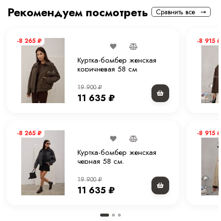
Рекомендуем посмотреть
Сравнить все
Конструктивные элементы
Карманы
Тип рукава
Прямой, спущенный
-8 265
₽
-8 915
₽
Комплектация
Куртка
Куртка-бомбер женская
коричневая 58 см
Покрой
Прямой
19 900
₽
11 635
₽
Вес
1.2 кг
Уход за вещами
Химчистка
-8 265
₽
-8 915
₽
Куртка-бомбер женская
черная 58 см.
19 900
₽
11 635
₽