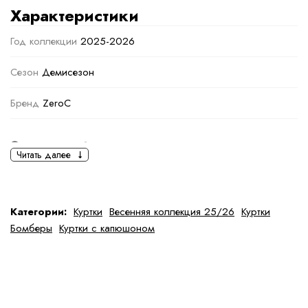
Характеристики
Год коллекции
2025-2026
Сезон
Демисезон
Бренд
ZeroC
Основная информация
Читать далее
черный
коричневый
Ткань
Полиэстер
Категории:
Куртки
Весенняя коллекция 25/26
Куртки
Бомберы
Куртки с капюшоном
Состав ткани
100 % полиэстер
тип ткани
Искусственные