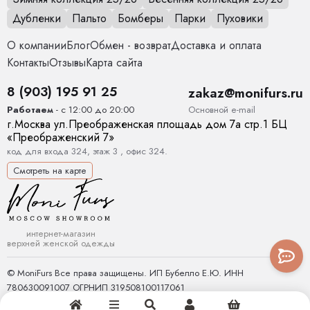
Дубленки
Пальто
Бомберы
Парки
Пуховики
О компании
Блог
Обмен - возврат
Доставка и оплата
Контакты
Отзывы
Карта сайта
8 (903) 195 91 25
zakaz@monifurs.ru
Основной е-mail
Работаем
- с 12:00 до 20:00
г.
Москва
ул.
Преображенская площадь дом 7а стр.1
БЦ
«Преображенский 7»
код для входа 324, этаж 3 , офис 324.
Смотреть на карте
интернет-магазин
верхней женской одежды
© MoniFurs Все права защищены. ИП Бубелло Е.Ю. ИНН
780630091007 ОГРНИП 319508100117061