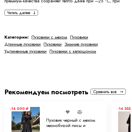
премиум-качества сохраняет тепло даже при –25 °C, при
этом пуховик остаётся лёгким и пластичным.
Читать далее
Главная деталь —
объёмный мех по капюшону и борту
,
создающий выразительный силуэт и подчеркивающий
утончённость образа. Оттенок «электрик» добавляет энергии
Категории:
Пуховики с мехом
Пуховики
и свежести зимнему гардеробу, делая модель центральным
Длинные пуховики
Пуховики
Зимние пуховики
элементом любого образа.
Удлиненные пуховики
Пуховики с капюшоном
Детали модели:
•
Цвет: электрик
•
Мех: натуральный (лиса)
Рекомендуем посмотреть
Сравнить все
•
Утеплитель: пух-перо премиум-качества
-14 000
₽
-14 355
•
Длина: миди (~110 см)
Пуховик черный с мехом
чернобурой лисы и
•
Застёжка: молния + кнопки
капюшоном 110 см