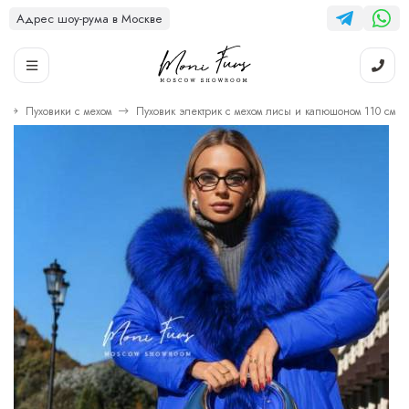
Адрес шоу-рума в Москве
и
Пуховики с мехом
Пуховик электрик с мехом лисы и капюшоном 110 см