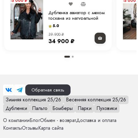
-5 000
₽
-5 000
Дубленка авиатор с мехом
тоскана из натуральной
овчины в оттенке “черный”
5.0
80 см.
39 900
₽
34 900
₽
Обратная связь
Зимняя коллекция 25/26
Весенняя коллекция 25/26
Дубленки
Пальто
Бомберы
Парки
Пуховики
О компании
Блог
Обмен - возврат
Доставка и оплата
Контакты
Отзывы
Карта сайта