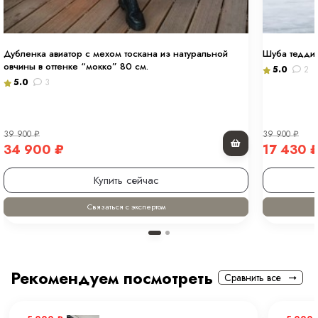
Дубленка авиатор с мехом тоскана из натуральной
Шуба тедди 
овчины в оттенке “мокко” 80 см.
5.0
2
5.0
3
39 900
₽
39 900
₽
34 900
₽
17 430
Купить сейчас
Связаться с экспертом
Рекомендуем посмотреть
Сравнить все