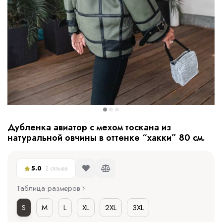
Дубленка авиатор с мехом тоскана из
натуральной овчины в оттенке “хакки” 80 см.
5.0
2 отзыва
Таблица размеров
S
M
L
XL
2XL
3XL