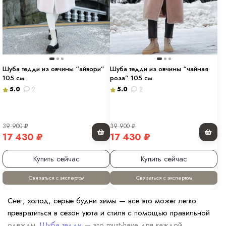
Шуба тедди из овчины “айвори”
Шуба тедди из овчины “чайная
105 см.
роза” 105 см.
5.0
2
5.0
2
39 900
₽
39 900
₽
17 430
₽
17 430
₽
Купить сейчас
Купить сейчас
Связаться с экспертом
Связаться с экспертом
Снег, холод, серые будни зимы — всё это может легко
превратиться в сезон уюта и стиля с помощью правильной
одежды.
Шуба тедди
— это must-have для каждой