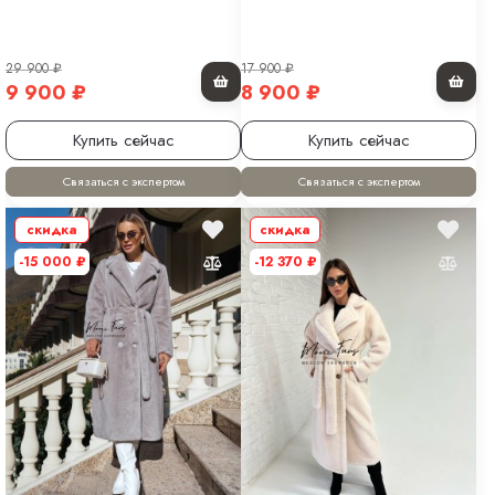
29 900
₽
17 900
₽
9 900
₽
8 900
₽
Купить сейчас
Купить сейчас
Связаться с экспертом
Связаться с экспертом
скидка
скидка
-15 000
₽
-12 370
₽