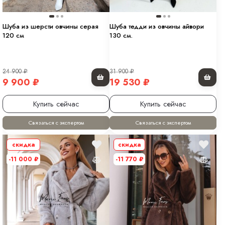
Шуба из шерсти овчины серая
Шуба тедди из овчины айвори
120 см
130 см.
24 900
₽
31 900
₽
9 900
₽
19 530
₽
Купить сейчас
Купить сейчас
Связаться с экспертом
Связаться с экспертом
скидка
скидка
-11 000
₽
-11 770
₽