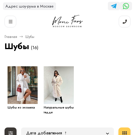
Адрес шоу-рума в Москве
Главная
Шубы
Шубы
(16)
Шубы из экомеха
Натуральные шубы
тедди
Дата добавления