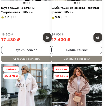
Шуба тедди из овчины
Шуба тедди из овчины “светлый
“коричневая” 105 см.
графит” 105 см.
5.0
2
5.0
2
39 900
₽
39 900
₽
17 430
₽
17 430
₽
Купить сейчас
Купить сейчас
Связаться с экспертом
Связаться с экспертом
скидка
скидка
-22 470
₽
-22 470
₽