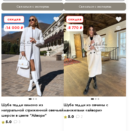
Связаться с экспертом
Связаться с экспертом
скидка
скидка
-14 000
₽
-8 770
₽
Шуба тедди кимоно из
Шуба тедди из овчины с
натуральной стриженной овечьей
манжетами «айвори»
шерсти в цвете "Айвори"
5.0
2
5.0
3