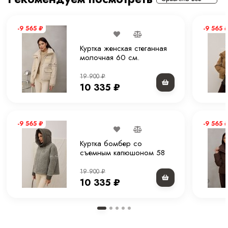
Тип рукава
Втачной рукав.
-9 565
₽
-9 565
Комплектация
Куртка
Куртка женская стеганная
молочная 60 см.
Покрой
Прямой
19 900
₽
Вес
1.2 кг
10 335
₽
Уход за вещами
Химчистка или деликатная стирка при 30 С
-9 565
₽
-9 565
Куртка бомбер со
съемным капюшоном 58
см.
19 900
₽
10 335
₽