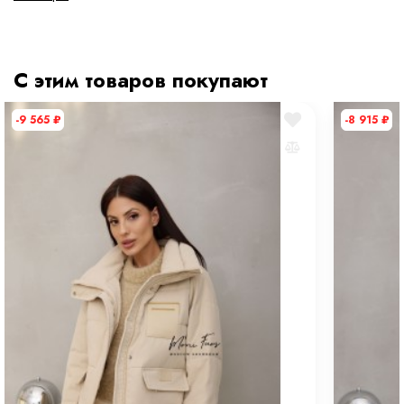
Состав ткани
100 % полиэстер
тип ткани
Искусственные
С этим товаров покупают
Дополнительная информация
-9 565
₽
-8 915
₽
Размер
M
Размер на модели
42
Длина
60 см
Рост модели на фото
168 см
Параметры модели на фото (ОГ-ОТ-ОБ)
89 × 60 × 87 см
Утеплитель
100% синтепон
Материал подкладки
100% полиэстер