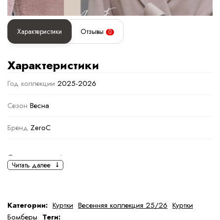
Характеристики
Отзывы
0
Характеристики
Год коллекции
2025-2026
Сезон
Весна
Бренд
ZeroC
Основная информация
Читать далее
черный
черный
Ткань
Полиэстер
Категории:
Куртки
Весенняя коллекция 25/26
Куртки
Бомберы
Теги: