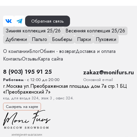
Обратная связь
Зимняя коллекция 25/26
Весенняя коллекция 25/26
Дубленки
Пальто
Бомберы
Парки
Пуховики
О компании
Блог
Обмен - возврат
Доставка и оплата
Контакты
Отзывы
Карта сайта
8 (903) 195 91 25
zakaz@monifurs.ru
Основной е-mail
Работаем
- с 12:00 до 20:00
г.
Москва
ул.
Преображенская площадь дом 7а стр.1
БЦ
«Преображенский 7»
код для входа 324, этаж 3 , офис 324.
Смотреть на карте
интернет-магазин