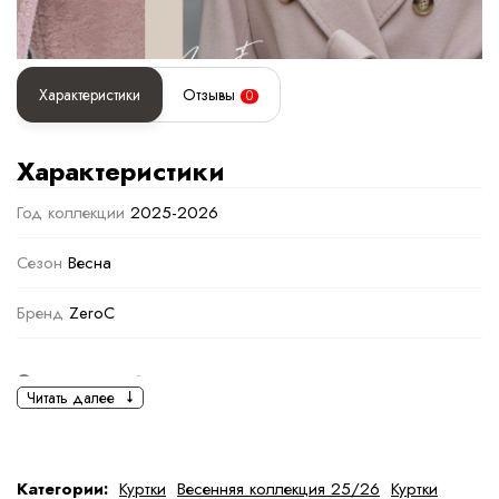
Характеристики
Отзывы
0
Характеристики
Год коллекции
2025-2026
Сезон
Весна
Бренд
ZeroC
Основная информация
Читать далее
черный
черный
Ткань
Полиэстер
Категории:
Куртки
Весенняя коллекция 25/26
Куртки