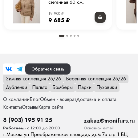
Материал подкладки
100% полиэстер
стеганная 60 см.
Страна производства
Китай
19 900
₽
9 685
₽
Вид застежки
Молния
Особенности модели
Куртка прямого кроя с воротником
Опции капюшона
Нет
Обратная связь
Длина изделия
70 см
Зимняя коллекция 25/26
Весенняя коллекция 25/26
Опции опушки
Нет
Дубленки
Пальто
Бомберы
Парки
Пуховики
Температурный режим
от 0 до +15
О компании
Блог
Обмен - возврат
Доставка и оплата
Контакты
Отзывы
Карта сайта
Декоративные элементы
Карманы, Воротник
8 (903) 195 91 25
zakaz@monifurs.ru
Тип карманов
глубокие
Основной е-mail
Работаем
- с 12:00 до 20:00
г.
Москва
ул.
Преображенская площадь дом 7а стр.1
БЦ