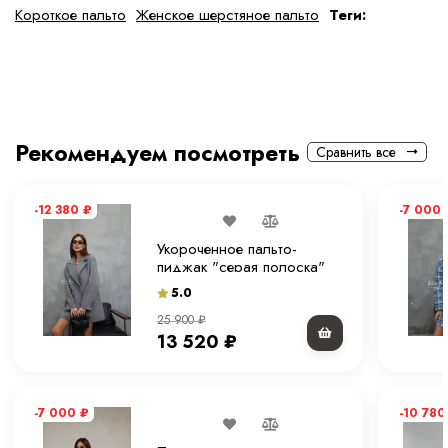
Короткое пальто
Женское шерстяное пальто
Теги:
Рекомендуем посмотреть
Сравнить все
-12 380
₽
-7 000
Укороченное пальто-
пиджак "серая полоска"
80 см.
5.0
25 900
₽
13 520
₽
-7 000
₽
-10 78