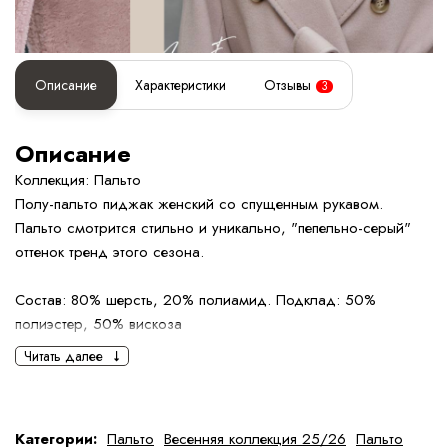
Описание
Характеристики
Отзывы
3
Описание
Коллекция: Пальто
Полу-пальто пиджак женский со спущенным рукавом.
Пальто смотрится стильно и уникально, "пепельно-серый"
оттенок тренд этого сезона.
Состав: 80% шерсть, 20% полиамид. Подклад: 50%
полиэстер, 50% вискоза
Параметры модели: ОГ-89 см., ОБ-87 см., рост 167 см., на
Читать далее
модели размер 40
Определить размер
Категории:
Пальто
Весенняя коллекция 25/26
Пальто
Правила ухода