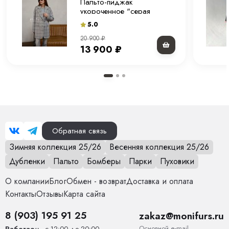
Пальто-пиджак
укороченное "серая
клетка" 80 см.
5.0
20 900
₽
13 900
₽
Обратная связь
Зимняя коллекция 25/26
Весенняя коллекция 25/26
Дубленки
Пальто
Бомберы
Парки
Пуховики
О компании
Блог
Обмен - возврат
Доставка и оплата
Контакты
Отзывы
Карта сайта
8 (903) 195 91 25
zakaz@monifurs.ru
Основной е-mail
Работаем
- с 12:00 до 20:00