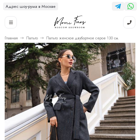
Адрес шоу-рума в Москве
Главная
Пальто
Пальто женское двубортное серое 130 см.