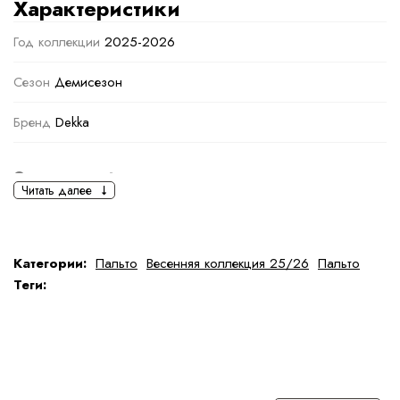
Характеристики
Год коллекции
2025-2026
Сезон
Демисезон
Бренд
Dekka
Основная информация
Читать далее
черный
серый
Ткань
Шерсть
Категории:
Пальто
Весенняя коллекция 25/26
Пальто
Теги:
Состав ткани
Состав верха: 50% шерсть, 50% полиамид
тип ткани
Натуральная
Дополнительная информация