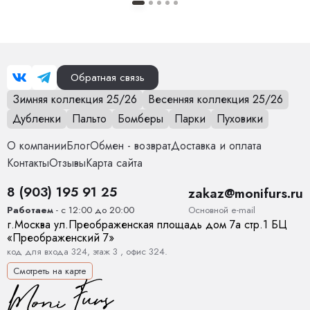
Особенности модели
Модель прямого кроя с не
обработанными краями.
Опции капюшона
Нет
Обратная связь
Длина изделия
130 см
Зимняя коллекция 25/26
Весенняя коллекция 25/26
Дубленки
Пальто
Бомберы
Парки
Пуховики
Опции опушки
Нет
О компании
Блог
Обмен - возврат
Доставка и оплата
Температурный режим
от 0 до +15
Контакты
Отзывы
Карта сайта
Декоративные элементы
Пояс, Карманы
8 (903) 195 91 25
zakaz@monifurs.ru
Основной е-mail
Работаем
- с 12:00 до 20:00
Тип карманов
глубокие
г.
Москва
ул.
Преображенская площадь дом 7а стр.1
БЦ
«Преображенский 7»
Конструктивные элементы
Карманы, Пояс
код для входа 324, этаж 3 , офис 324.
Смотреть на карте
Тип рукава
Прямой, спущенный
Комплектация
пояс 1шт, пальто 1 шт