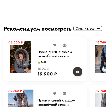
Рекомендуем посмотреть
Сравнить все
-16 000
₽
-12 760
Парка синяя с мехом
чернобурой лисы и
капюшоном 70 см.
5.0
35 900
₽
19 900
₽
-12 760
₽
-12 760
Пуховик синий с мехом
чернобурой лисы с