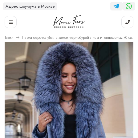
Адрес шоу-рума в Москве
Парки
Парка серо-голубая с мехом чернобурой лисы и капюшоном 70 см.