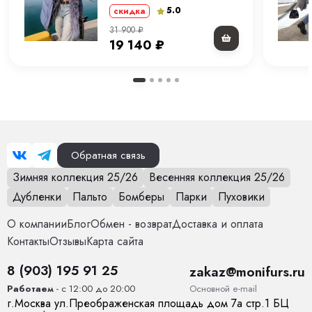
капюшоном 90 см.
5.0
скидка
31 900
₽
19 140
₽
Обратная связь
Зимняя коллекция 25/26
Весенняя коллекция 25/26
Дубленки
Пальто
Бомберы
Парки
Пуховики
О компании
Блог
Обмен - возврат
Доставка и оплата
Контакты
Отзывы
Карта сайта
8 (903) 195 91 25
zakaz@monifurs.ru
Основной е-mail
Работаем
- с 12:00 до 20:00
г.
Москва
ул.
Преображенская площадь дом 7а стр.1
БЦ