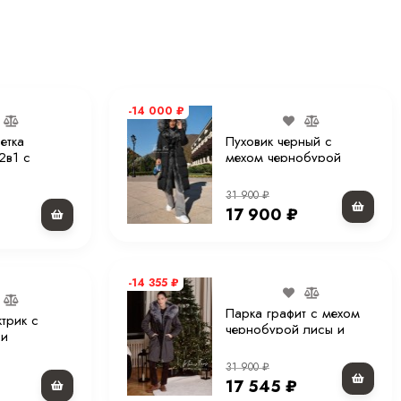
-14 000
₽
етка
Пуховик черный с
2в1 с
мехом чернобурой
пюшоном 70
лисы и капюшоном 110
см
31 900
₽
17 900
₽
-14 355
₽
Парка графит с мехом
ктрик с
чернобурой лисы и
 и
капюшоном 90 см ХМ
110 см
31 900
₽
17 545
₽