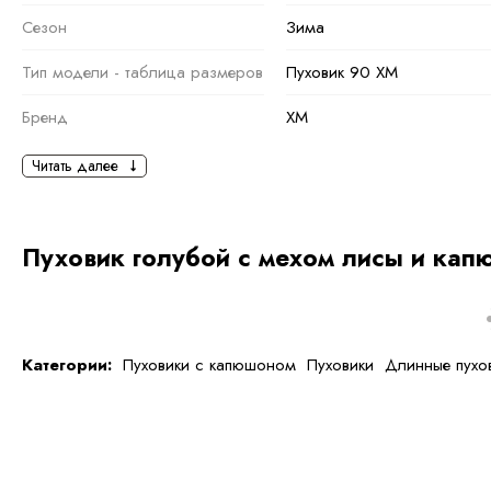
Сезон
Зима
Тип модели - таблица размеров
Пуховик 90 ХМ
Бренд
XM
Основная информация
Читать далее
черный
синий
,
Голубой
Ткань
Полиэстер
Пуховик голубой с мехом лисы и кап
Состав ткани
100 % полиэстер
тип ткани
Натуральная и искуственна
Категории:
Пуховики с капюшоном
Пуховики
Длинные пухо
Дополнительная
информация
Размер
48