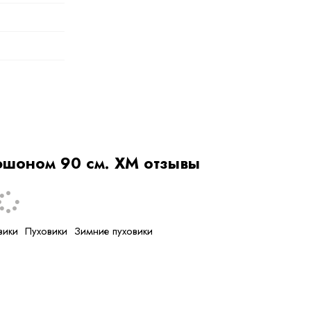
юшоном 90 см. ХМ отзывы
я
вики
Пуховики
Зимние пуховики