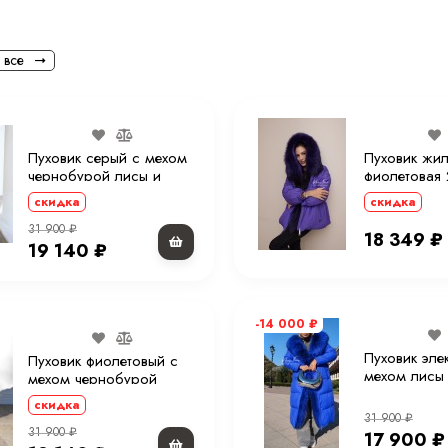
 все
Пуховик серый с мехом
Пуховик жил
чернобурой лисы и
фиолетовая 
капюшоном 90 см.
меховым ка
скидка
скидка
см.
31 900
₽
18 349
₽
19 140
₽
-14 000
₽
Пуховик эле
Пуховик фиолетовый с
мехом лисы
мехом чернобурой
капюшоном 
лисы и капюшоном 90
скидка
см. ХМ
31 900
₽
31 900
₽
17 900
₽