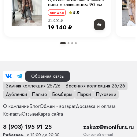
лисы с капюшоном 90 см.
ХМ
5.0
скидка
31 900
₽
19 140
₽
Обратная связь
Зимняя коллекция 25/26
Весенняя коллекция 25/26
Дубленки
Пальто
Бомберы
Парки
Пуховики
О компании
Блог
Обмен - возврат
Доставка и оплата
Контакты
Отзывы
Карта сайта
8 (903) 195 91 25
zakaz@monifurs.ru
Основной е-mail
Работаем
- с 12:00 до 20:00