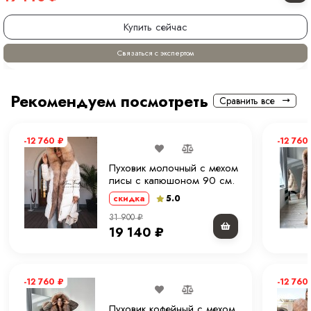
Купить сейчас
Связаться с экспертом
Рекомендуем посмотреть
Сравнить все
-12 760
₽
-12 760
Пуховик молочный с мехом
лисы с капюшоном 90 см.
ХМ
5.0
скидка
31 900
₽
19 140
₽
-12 760
₽
-12 760
Пуховик кофейный с мехом