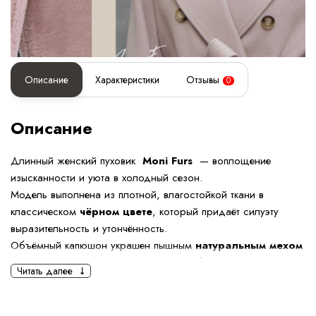
Описание
Характеристики
Отзывы
0
Описание
Длинный женский пуховик
Moni Furs
— воплощение
изысканности и уюта в холодный сезон.
Модель выполнена из плотной, влагостойкой ткани в
классическом
чёрном цвете
, который придаёт силуэту
выразительность и утончённость.
Объёмный капюшон украшен пышным
натуральным мехом
лисы
, создающим эффект роскоши и безупречного стиля.
Читать далее
Длина
120 см
обеспечивает комфорт и защиту от ветра, при
этом пуховик остаётся лёгким и пластичным.