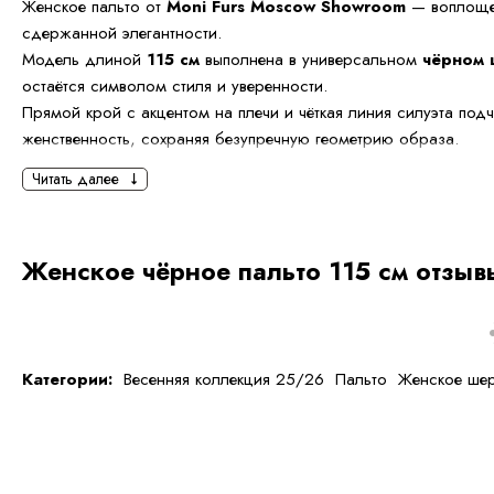
Женское пальто от
Moni Furs Moscow Showroom
— воплоще
сдержанной элегантности.
Модель длиной
115 см
выполнена в универсальном
чёрном 
остаётся символом стиля и уверенности.
Прямой крой с акцентом на плечи и чёткая линия силуэта под
женственность, сохраняя безупречную геометрию образа.
Читать далее
Пальто изготовлено из плотной костюмной шерсти с подкладко
идеальным выбором для межсезонья и ранней зимы.
Благородная фактура ткани, лаконичные детали и продуманн
Женское чёрное пальто 115 см отзыв
современный образ, вдохновлённый эстетикой европейских б
Это пальто — база, которая подойдёт как для офиса, так и дл
Особенности модели:
Категории:
Весенняя коллекция 25/26
Пальто
Женское шер
Цвет: чёрный
Длина: 115 см
Материал: шерсть с подкладкой
Классический прямой крой