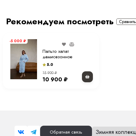
Английский воротник
Рекомендуем посмотреть
Сравнить
-5 000
₽
Пальто халат
демисезонное
бежевое(черное) 115
5.0
см.
15 900
₽
10 900
₽
Зимняя коллекц
Обратная связь