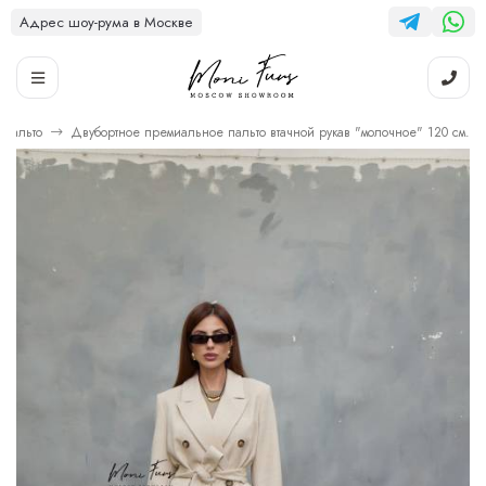
Адрес шоу-рума в Москве
Пальто
Двубортное премиальное пальто втачной рукав "молочное" 120 см.