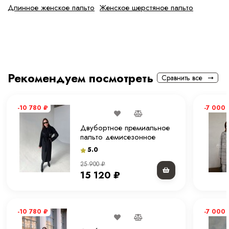
Длинное женское пальто
Женское шерстяное пальто
Рекомендуем посмотреть
Сравнить все
-10 780
₽
-7 000
Двубортное премиальное
пальто демисезонное
"чёрное" 115 см.
5.0
25 900
₽
15 120
₽
-10 780
₽
-7 000