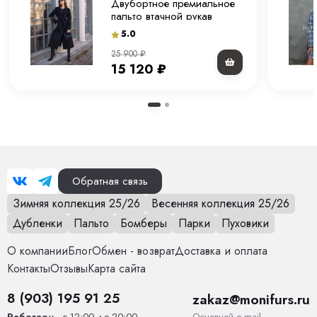
Двубортное премиальное
пальто втачной рукав
"черное" 120 см.
5.0
25 900
₽
15 120
₽
Обратная связь
Зимняя коллекция 25/26
Весенняя коллекция 25/26
Дубленки
Пальто
Бомберы
Парки
Пуховики
О компании
Блог
Обмен - возврат
Доставка и оплата
Контакты
Отзывы
Карта сайта
8 (903) 195 91 25
zakaz@monifurs.ru
Основной е-mail
Работаем
- с 12:00 до 20:00