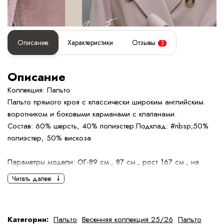
Описание
Характеристики
Отзывы
3
Описание
Коллекция: Пальто
Пальто прямого кроя с классически широким английским
воротником и боковыми карманами с клапанами.
Состав: 60% шерсть, 40% полиэстер.Подклад: #nbsp;50%
полиэстер, 50% вискоза
Параметры модели: ОГ-89 см., 87 см., рост 167 см., на
модели размер 42
Читать далее
Определить размер
Правила ухода
Категории:
Пальто
Весенняя коллекция 25/26
Пальто