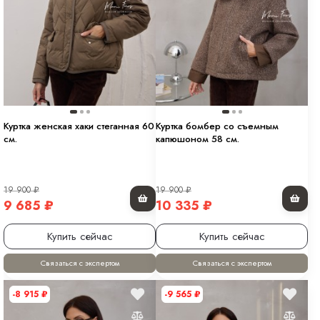
Куртка женская хаки стеганная 60
Куртка бомбер со съемным
см.
капюшоном 58 см.
19 900
₽
19 900
₽
9 685
₽
10 335
₽
Купить сейчас
Купить сейчас
Связаться с экспертом
Связаться с экспертом
-8 915
₽
-9 565
₽