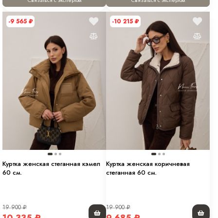
-9 565
₽
-10 215
₽
Куртка женская стеганная кэмел
Куртка женская коричневая
60 см.
стеганная 60 см.
19 900
₽
19 900
₽
10 335
₽
9 685
₽