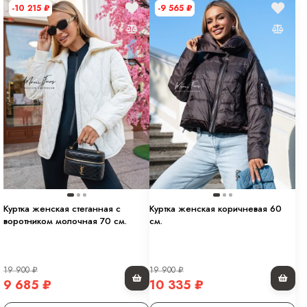
-10 215
₽
-9 565
₽
Куртка женская стеганная с
Куртка женская коричневая 60
воротником молочная 70 см.
см.
19 900
₽
19 900
₽
9 685
₽
10 335
₽