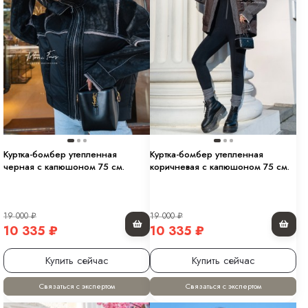
Куртка-бомбер утепленная
Куртка-бомбер утепленная
черная с капюшоном 75 см.
коричневая с капюшоном 75 см.
19 000
₽
19 000
₽
10 335
₽
10 335
₽
Купить сейчас
Купить сейчас
Связаться с экспертом
Связаться с экспертом