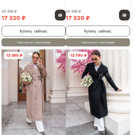
29 900
₽
29 900
₽
17 520
₽
17 520
₽
Купить сейчас
Купить сейчас
Связаться с экспертом
Связаться с экспертом
-12 380
₽
-12 780
₽