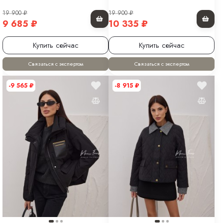
19 900
₽
19 900
₽
9 685
₽
10 335
₽
Купить сейчас
Купить сейчас
Связаться с экспертом
Связаться с экспертом
-9 565
₽
-8 915
₽