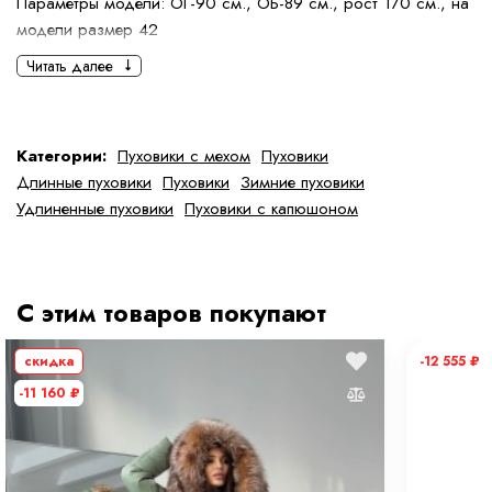
Параметры модели: ОГ-90 см., ОБ-89 см., рост 170 см., на
модели размер 42
Читать далее
Категории:
Пуховики с мехом
Пуховики
Длинные пуховики
Пуховики
Зимние пуховики
Удлиненные пуховики
Пуховики с капюшоном
С этим товаров покупают
скидка
-12 555
₽
-11 160
₽