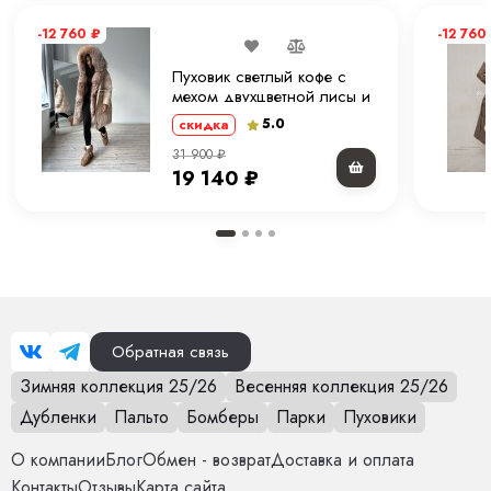
-12 760
₽
-12 760
Пуховик светлый кофе с
мехом двухцветной лисы и
капюшоном 90 см. ХМ
5.0
скидка
31 900
₽
19 140
₽
Обратная связь
Зимняя коллекция 25/26
Весенняя коллекция 25/26
Дубленки
Пальто
Бомберы
Парки
Пуховики
О компании
Блог
Обмен - возврат
Доставка и оплата
Контакты
Отзывы
Карта сайта