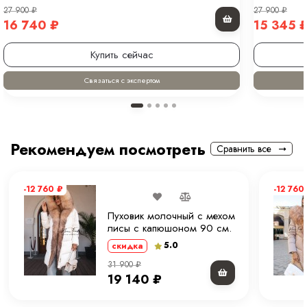
27 900
₽
27 900
₽
16 740
₽
15 345
Купить сейчас
Связаться с экспертом
Рекомендуем посмотреть
Сравнить все
-12 760
₽
-12 760
Пуховик молочный с мехом
лисы с капюшоном 90 см.
ХМ
5.0
скидка
31 900
₽
19 140
₽