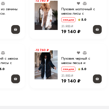
-12 760
₽
 из овчины
Пуховик молочный с
 см.
мехом лисы с
капюшоном 90 см. ХМ
5.0
скидка
31 900
₽
19 140
₽
-12 760
₽
ий с мехом
Пуховик черный с
 лисы с
мехом песца и
90 см.
капюшоном 90 см.
5.0
5.0
скидка
31 900
₽
19 140
₽