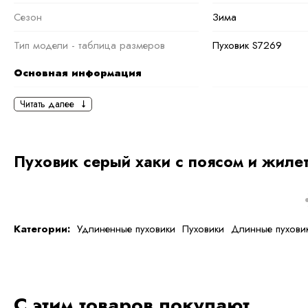
Сезон
Зима
Тип модели - таблица размеров
Пуховик S7269
Основная информация
черный
серый
,
Хакки
,
Читать далее
Оливковый
Ткань
Полиэстер
Пуховик серый хаки с поясом и жиле
Состав ткани
100 % полиэстер
тип ткани
Искусственные
Дополнительная информация
Категории:
Удлиненные пуховики
Пуховики
Длинные пухови
Размер
L
Размер на модели
42
С этим товаров покупают