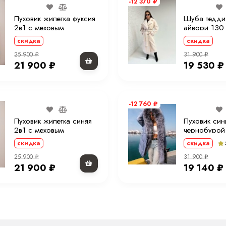
-12 370
₽
Пуховик жилетка фуксия
Шуба тедди
2в1 с меховым
айвори 130
капюшоном 70 см.
скидка
скидка
25 900
₽
31 900
₽
21 900
₽
19 530
₽
-12 760
₽
Пуховик жилетка синяя
Пуховик син
2в1 с меховым
чернобурой
капюшоном 70 см.
капюшоном 
скидка
скидка
25 900
₽
31 900
₽
21 900
₽
19 140
₽