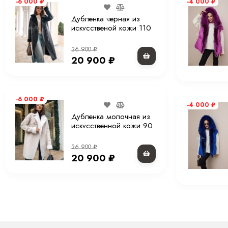
-6 000
₽
-4 000
₽
Дубленка черная из
искусственой кожи 110
см.
26 900
₽
20 900
₽
-6 000
₽
-4 000
₽
Дубленка молочная из
искусственной кожи 90
см.
26 900
₽
20 900
₽