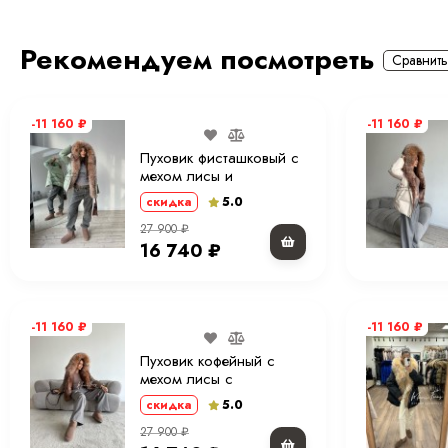
Застёжка: молния + пояс
Этот пуховик — выбор женщин, которые ценят комфорт, качес
Рекомендуем посмотреть
Сравнить
стиль в каждой детали.
-11 160
₽
-11 160
₽
Пуховик фисташковый с
мехом лисы и
капюшоном 70 см. ХМ
5.0
скидка
27 900
₽
16 740
₽
-11 160
₽
-11 160
₽
Пуховик кофейный с
мехом лисы с
капюшоном 70 см. ХМ
5.0
скидка
27 900
₽