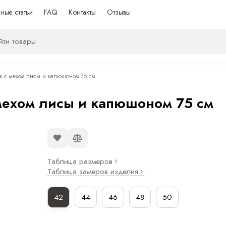
ные статьи
FAQ
Контакты
Отзывы
 с мехом лисы и капюшоном 75 см
мехом лисы и капюшоном 75 см
Таблица размеров
Таблица замеров изделия
42
44
46
48
50