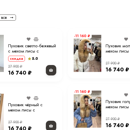
Размер на модели
тво и изысканный
Длина
 все
Рост модели на фото
-11 160
₽
Параметры модели на фото (ОГ-
ОТ-ОБ)
Пуховик светло-бежевый
Пуховик мо
с мехом лисы с
мехом лисы
Утеплитель
капюшоном 70 см. ХМ
капюшоном 
5.0
скидка
27 900
₽
Материал подкладки
27 900
₽
16 740
₽
16 740
₽
Страна производства
Вид застежки
-11 160
₽
Пуховик гол
Особенности модели
Пуховик чёрный с
мехом лисы
мехом лисы с
капюшоном 
Опции капюшона
капюшоном 70 см. XM
27 900
₽
27 900
₽
16 740
₽
Длина изделия
16 740
₽