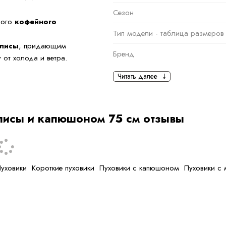
Сезон
ного
кофейного
Тип модели - таблица размеров
лисы
, придающим
Бренд
от холода и ветра.
Основная информация
Читать далее
раняя тепло даже
лает изделие лёгким,
черный
Ткань
лисы и капюшоном 75 см отзывы
армоничные
Состав ткани
тип ткани
уховики
Короткие пуховики
Пуховики с капюшоном
Пуховики с
Дополнительная
информация
Размер