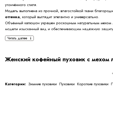
утончённого стиля.
Модель выполнена из прочной, влагостойкой ткани благород
оттенка
, который выглядит элегантно и универсально.
Объёмный капюшон украшен роскошным натуральным мехом
модели изысканный вид и обеспечивающим надёжную защиту 
Читать далее
Длина
75 см
обеспечивает комфорт и свободу движений, сох
при низких температурах. Утеплитель на основе пуха и пера де
но при этом максимально тёплым.
Женский кофейный пуховик с мехом 
Пояс на талии подчёркивает женственный силуэт и создаёт г
пропорции.
Особенности модели:
Категории:
Зимние пуховики
Пуховики
Короткие пуховики
П
Цвет: кофейный
Длина: 75 см
Натуральный мех лисы
Утеплитель: пух/перо
Капюшон с меховой отделкой