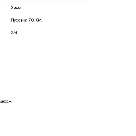
Зима
Пуховик 70 ХМ
XM
Кофейный
Полиэстер
100 % полиэстер
Натуральная и искуственная
 мехом
42