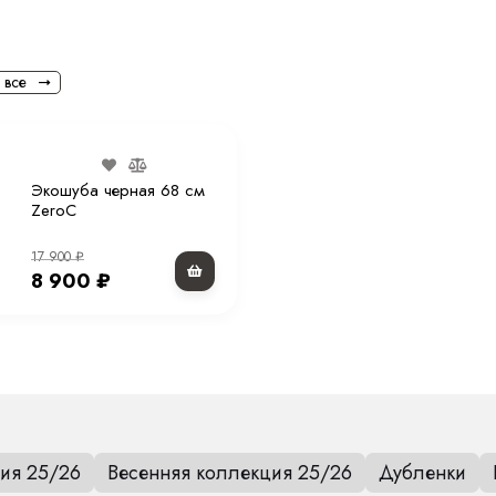
 все
Экошуба черная 68 см
ZeroC
17 900
₽
8 900
₽
ия 25/26
Весенняя коллекция 25/26
Дубленки