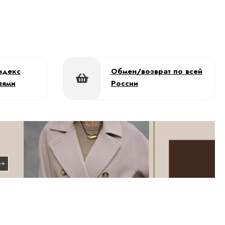
ндекс
Обмен/возврат по всей
лями
России