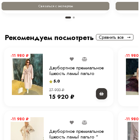
Связаться с экспертом
Рекомендуем посмотреть
Сравнить все
-11 980
₽
-11 980
Двубортное премиальное
(шерсть ламы) пальто
"экрю" 120 см.
5.0
27 900
₽
15 920
₽
-11 980
₽
-11 980
Двубортное премиальное
(шерсть ламы) пальто "