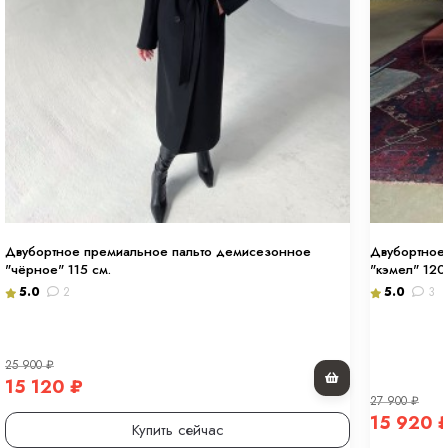
Двубортное премиальное пальто демисезонное
Двубортное 
"чёрное" 115 см.
"кэмел" 120
5.0
2
5.0
3
25 900
₽
15 120
₽
27 900
₽
15 920
Купить сейчас