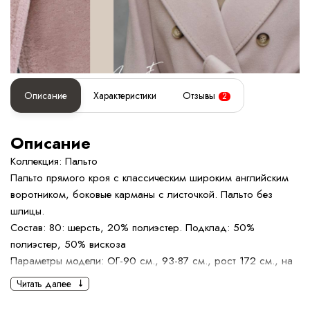
Описание
Характеристики
Отзывы
2
Описание
Коллекция: Пальто
Пальто прямого кроя с классическим широким английским
воротником, боковые карманы с листочкой. Пальто без
шлицы.
Состав: 80: шерсть, 20% полиэстер. Подклад: 50%
полиэстер, 50% вискоза
Параметры модели: ОГ-90 см., 93-87 см., рост 172 см., на
модели размер 42
Читать далее