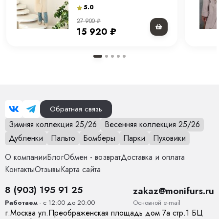
молочное" 120 см.
5.0
27 900
₽
15 920
₽
Обратная связь
Зимняя коллекция 25/26
Весенняя коллекция 25/26
Дубленки
Пальто
Бомберы
Парки
Пуховики
О компании
Блог
Обмен - возврат
Доставка и оплата
Контакты
Отзывы
Карта сайта
8 (903) 195 91 25
zakaz@monifurs.ru
Основной е-mail
Работаем
- с 12:00 до 20:00
г.
Москва
ул.
Преображенская площадь дом 7а стр.1
БЦ