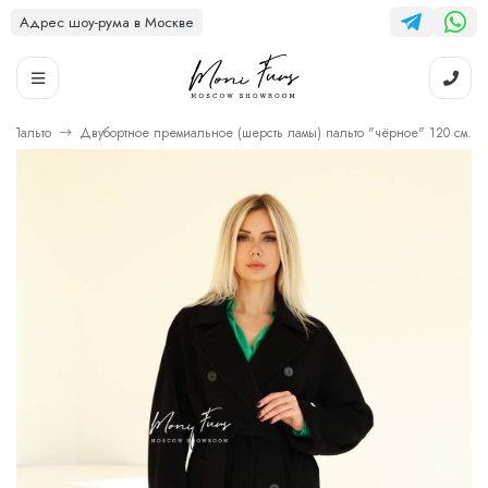
Адрес шоу-рума в Москве
Пальто
Двубортное премиальное (шерсть ламы) пальто "чёрное" 120 см.