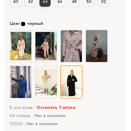
40
42
44
46
48
50
52
Цвет
черный
В шоу-руме:
Осталась 1 штука
На складе:
Нет в наличии
OZON:
Нет в наличии