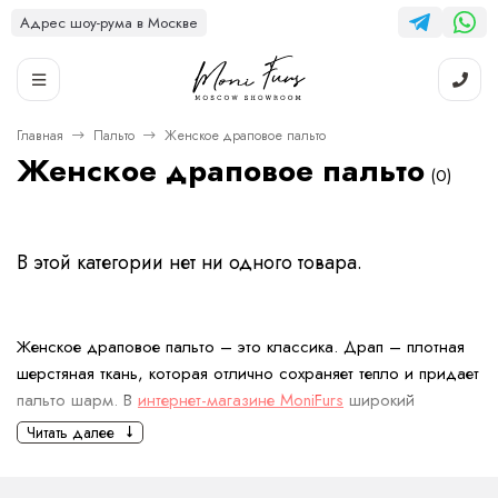
Адрес шоу-рума в Москве
Главная
Пальто
Женское драповое пальто
Женское драповое пальто
(0)
В этой категории нет ни одного товара.
Женское драповое пальто – это классика. Драп – плотная
шерстяная ткань, которая отлично сохраняет тепло и придает
пальто шарм. В
интернет-магазине MoniFurs
широкий
ассортимент моделей. Они удовлетворят любой вкус.
Читать далее
Преимущества драпового пальто
для женщин: