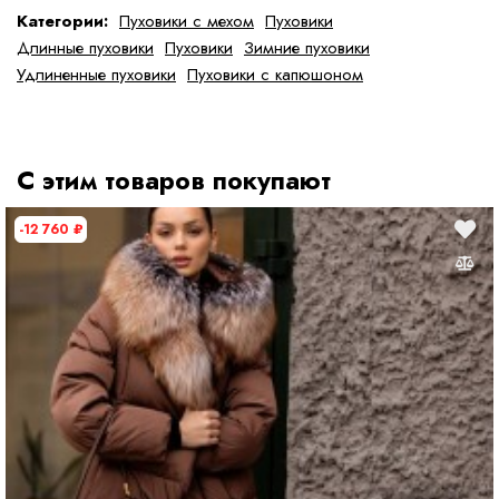
Продуманный крой подчёркивает фигуру, не стесняя
Категории:
Пуховики с мехом
Пуховики
движений, а качественный пуховый утеплитель сохраняет
Длинные пуховики
Пуховики
Зимние пуховики
тепло даже в сильный мороз.
Удлиненные пуховики
Пуховики с капюшоном
Идеальный вариант для тех, кто ищет баланс между
элегантностью, теплом и современным дизайном.
С этим товаров покупают
Особенности модели:
-12 760
₽
Цвет: чёрный
Длина: 120 см
Натуральный мех: лиса
Утеплитель: пух/перо
Застёжка: молния
Капюшон с мехом
Этот пуховик подойдёт как для повседневных прогулок, так и
для выходов в город — универсальный и благородный
акцент зимнего гардероба.