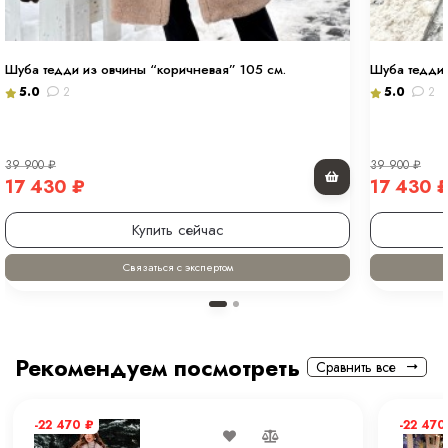
Шуба тедди из овчины “коричневая” 105 см.
Шуба тедди 
5.0
2
5.0
2
39 900
₽
39 900
₽
17 430
₽
17 430
Купить сейчас
Связаться с экспертом
Рекомендуем посмотреть
Сравнить все
-22 470
₽
-22 47