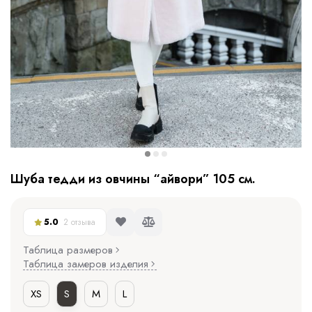
Шуба тедди из овчины “айвори” 105 см.
5.0
2 отзыва
Таблица размеров
Таблица замеров изделия
XS
S
M
L