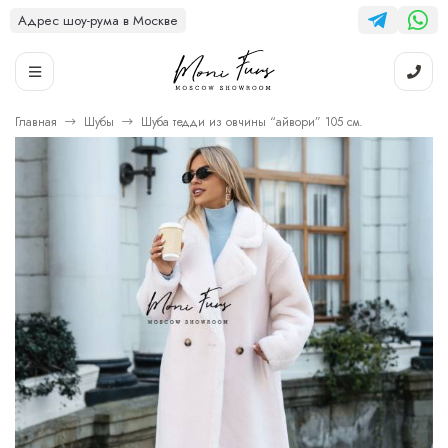
Адрес шоу-рума в Москве
Главная
Шубы
Шуба тедди из овчины “айвори” 105 см.