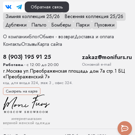
Обратная связь
Зимняя коллекция 25/26
Весенняя коллекция 25/26
Дубленки
Пальто
Бомберы
Парки
Пуховики
О компании
Блог
Обмен - возврат
Доставка и оплата
Контакты
Отзывы
Карта сайта
8 (903) 195 91 25
zakaz@monifurs.ru
Основной е-mail
Работаем
- с 12:00 до 20:00
г.
Москва
ул.
Преображенская площадь дом 7а стр.1
БЦ
«Преображенский 7»
код для входа 324, этаж 3 , офис 324.
Смотреть на карте
интернет-магазин
верхней женской одежды