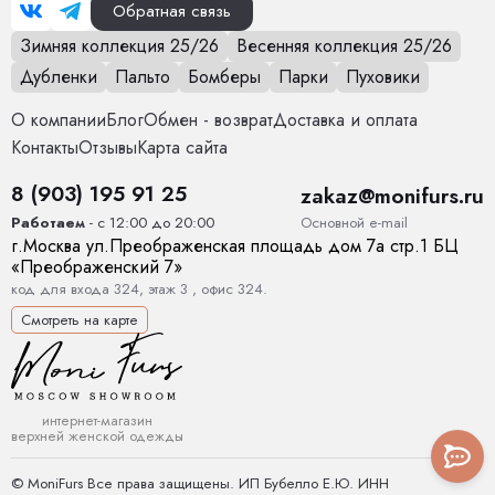
Обратная связь
Зимняя коллекция 25/26
Весенняя коллекция 25/26
Дубленки
Пальто
Бомберы
Парки
Пуховики
О компании
Блог
Обмен - возврат
Доставка и оплата
Контакты
Отзывы
Карта сайта
8 (903) 195 91 25
zakaz@monifurs.ru
Основной е-mail
Работаем
- с 12:00 до 20:00
г.
Москва
ул.
Преображенская площадь дом 7а стр.1
БЦ
«Преображенский 7»
код для входа 324, этаж 3 , офис 324.
Смотреть на карте
интернет-магазин
верхней женской одежды
© MoniFurs Все права защищены. ИП Бубелло Е.Ю. ИНН